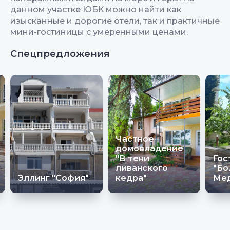
данном участке ЮБК можно найти как
изысканные и дорогие отели, так и практичные
мини-гостиницы с умеренными ценами.
Спецпредложения
Частное
домовладение
"В тени
Гос
ливанского
"Бо
Эллинг "София"
кедра"
Ме