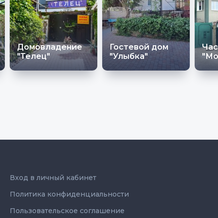
Домовладение
Гостевой дом
Час
"Телец"
"Улыбка"
"Мо
Вход в личный кабинет
Политика конфиденциальности
Пользовательское соглашение