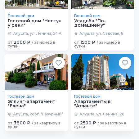
10
Гостевой дом
Гостевой дом
Гостевой дом "Нептун
Усадьба "По-
у реки"
домашнему"
Алушта, ул. Ленина, 54 А
Алушта, ул. Садовая, 8
2000 ₽
1500 ₽
от
/ за номер в
от
/ за номер в
сутки
сутки
1
Гостевой дом
Гостевой дом
Эллинг-апартамент
Апартаменты в
"Елена"
"Атланте"
Алушта, кооп "Лазурный"
Алушта, ул. Ленина, 26
3800 ₽
2500 ₽
от
/ за квартиру в
от
/ за квартиру в
сутки
сутки