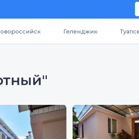
овороссийск
Геленджик
Туапс
ютный"