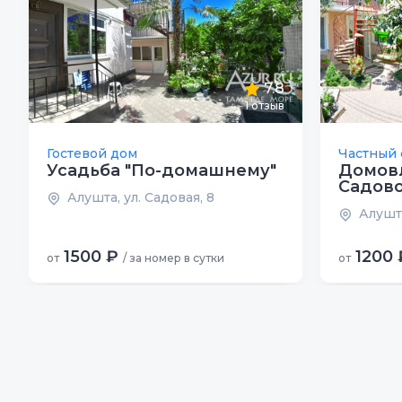
7.8
1
отзыв
Гостевой дом
Частный 
Усадьба "По-домашнему"
Домов
Садово
Алушта, ул. Садовая, 8
Алушта
1500 ₽
1200 
от
/ за номер в сутки
от