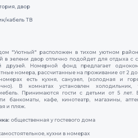
тория, двор
ик/кабель ТВ
 дом "Уютный" расположен в тихом уютном район
 в зелени двор отлично подойдет для отдыха с 
й друзей. Номерной фонд предлагает одноко
тные номера, рассчитанные на проживание от 2 до 
номерах есть кухня, санузел, (холодная и гор
точно). В комнатах установлен холодильник, т
мебель. Принимаются гости с детьми от 5 лет. 
ти банкоматы, кафе, кинотеатр, магазины, апте
я и пляж.
нка:
общественная у гостевого дома
самостоятельное, кухни в номерах