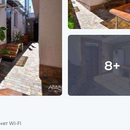
8+
ет Wi-Fi