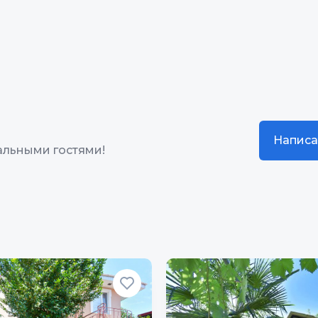
Написа
альными гостями!