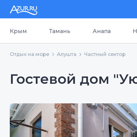
Крым
Тамань
Анапа
Н
Отдых на море
Алушта
Частный сектор
Гостевой дом "У