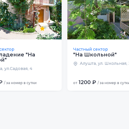
8.37
12
отзывов
сектор
Частный сектор
ладение "На
"На Школьной"
й"
Алушта, ул. Школьная, 
, ул.Садовая, 4
₽
1200 ₽
/ за номер в сутки
от
/ за номер в сутк