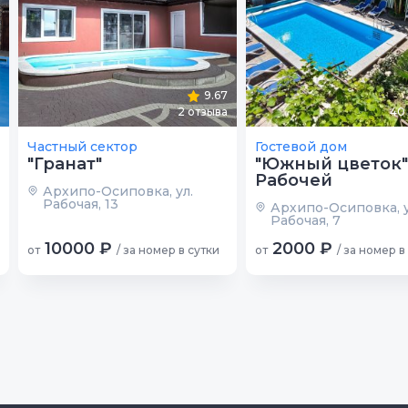
9.67
2
отзыва
40
Частный сектор
Гостевой дом
"Гранат"
"Южный цветок"
Рабочей
Архипо-Осиповка, ул.
Рабочая, 13
Архипо-Осиповка, у
Рабочая, 7
10000 ₽
2000 ₽
от
/ за номер в сутки
от
/ за номер в