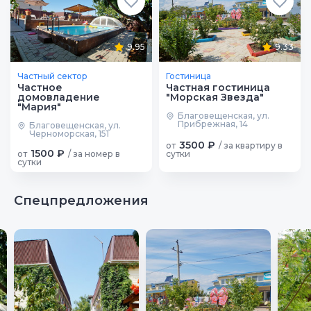
9.95
9.33
Частный сектор
Гостиница
Частное
Частная гостиница
домовладение
"Морская Звезда"
"Мария"
Благовещенская, ул.
Прибрежная, 14
Благовещенская, ул.
Черноморская, 151
3500 ₽
от
/ за квартиру в
1500 ₽
от
/ за номер в
сутки
сутки
Спецпредложения