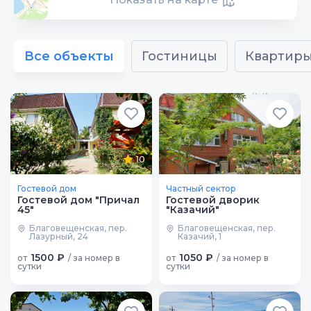
Все объекты
Гостиницы
Квартир
10
Гостевой дом
Частный сектор
Гостевой дом "Причал
Гостевой дворик
45"
"Казачий"
Благовещенская, пер.
Благовещенская, пер.
Лазурный, 24
Казачий, 1
1500 ₽
1050 ₽
от
/ за номер в
от
/ за номер в
сутки
сутки