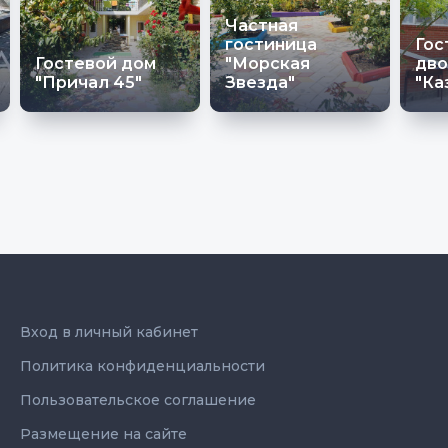
Частная
гостиница
Гос
Гостевой дом
"Морская
дво
"Причал 45"
Звезда"
"Ка
Вход в личный кабинет
Политика конфиденциальности
Пользовательское соглашение
Размещение на сайте