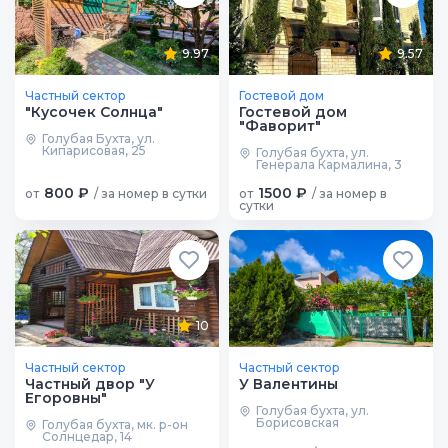
9.97
9.57
Частный сектор
Гостевой дом
"Кусочек Солнца"
Гостевой дом
"Фаворит"
Голубая Бухта, ул.
Кипарисовая, 25
Голубая бухта, ул.
Генерала Кармалина, 3
800 ₽
1500 ₽
от
/ за номер в сутки
от
/ за номер в
сутки
10
Частный сектор
Частный сектор
Частный двор "У
У Валентины
Егоровны"
Голубая бухта, ул.
Борисовская
Голубая бухта, мк. р-он
Солнцедар, 14