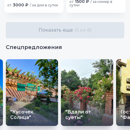
1500 ₽
от
/ за номер в
3000 ₽
от
/ за дом в сутки
сутки
Показать еще
(6 из 8)
Спецпредложения
"Кусочек
"Вдали от
Гос
Солнца"
суеты"
"Фа