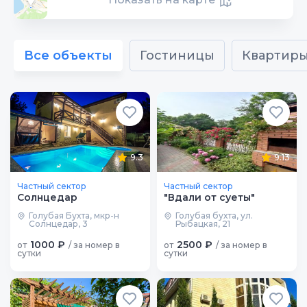
Все объекты
Гостиницы
Квартир
9.3
9.13
Частный сектор
Частный сектор
Солнцедар
"Вдали от суеты"
Голубая Бухта, мкр-н
Голубая бухта, ул.
Солнцедар, 3
Рыбацкая, 21
1000 ₽
2500 ₽
от
/ за номер в
от
/ за номер в
сутки
сутки