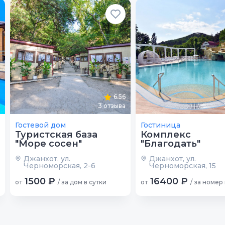
6.56
3
отзыва
Гостевой дом
Гостиница
Туристская база
Комплекс
"Море сосен"
"Благодать"
Джанхот, ул.
Джанхот, ул.
Черноморская, 2-б
Черноморская, 15
1500 ₽
16400 ₽
от
/ за дом в сутки
от
/ за номер