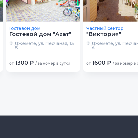
10
Гостевой дом
Частный сектор
Гостевой дом "Аzат"
"Виктория"
Джемете, ул. Песчаная, 13
Джемете, ул. Песчана
Б
А
1300 ₽
1600 ₽
от
/ за номер в сутки
от
/ за номер в 