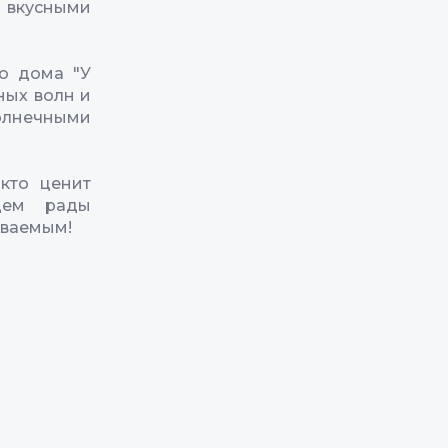
 вкусными
го дома "У
ных волн и
солнечными
 кто ценит
дем рады
ываемым!