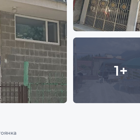
1+
тоянка