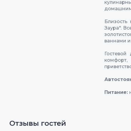
кулинарн
домашним
Близость 
Заура". В
золотисто
ваннами и
Гостевой 
комфорт
приветств
Автостоя
Питание:
Отзывы гостей