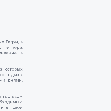
е Гагры, в
 1-й пере.
живание в
з которых
о отдыха.
ми днями,
м гостевом
бходимым
тить свои