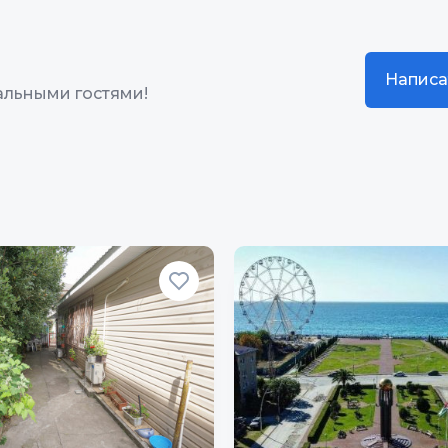
Написа
альными гостями!