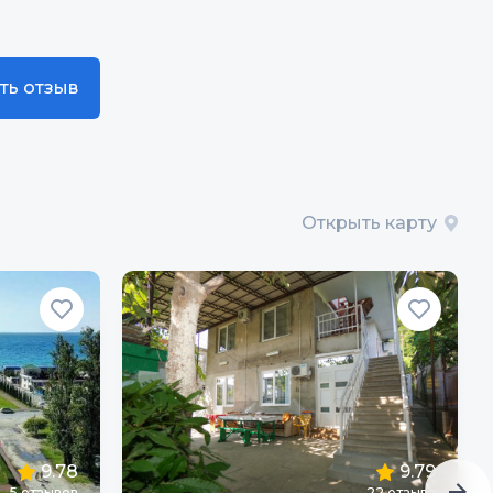
ть отзыв
Открыть карту
9.78
9.79
5
отзывов
22
отзыва