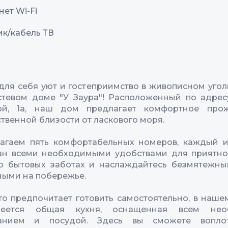
ет Wi-Fi
ик/кабель ТВ
для себя уют и гостеприимство в живописном уголк
тевом доме "У Заура"! Расположенный по адресу
ой, 1а, наш дом предлагает комфортное про
твенной близости от ласкового моря.
агаем пять комфортабельных номеров, каждый и
ан всеми необходимыми удобствами для приятног
 о бытовых заботах и наслаждайтесь безмятежны
ыми на побережье.
кто предпочитает готовить самостоятельно, в наше
еется общая кухня, оснащенная всем нео
анием и посудой. Здесь вы сможете вопло