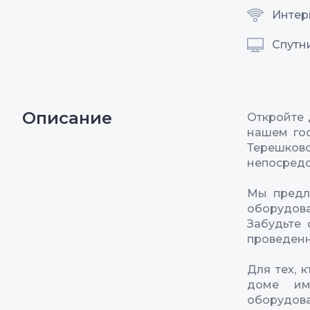
Интерн
Спутн
Описание
Откройте 
нашем гос
Терешков
непосредс
Мы предл
оборудов
Забудьте
проведенн
Для тех, 
доме им
оборудов