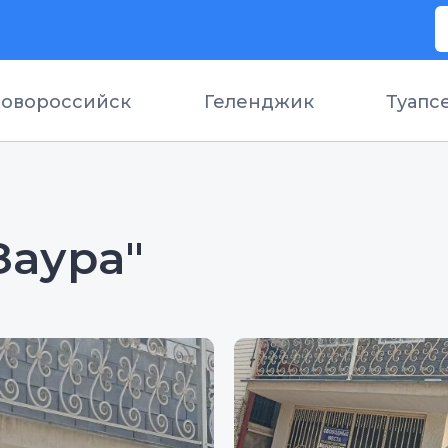
овороссийск
Геленджик
Туапс
Заура"