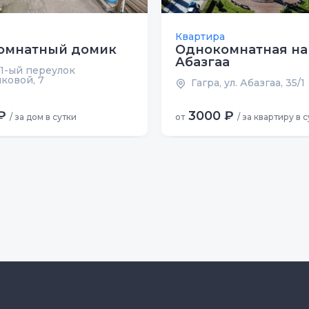
Квартира
омнатный домик
Однокомнатная на
Абазгаа
 1-ый переулок
ковой, 7
Гагра, ул. Абазгаа, 35/1
₽
3000 ₽
/ за дом в сутки
от
/ за квартиру в 