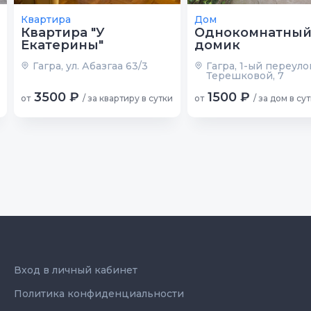
Квартира
Дом
Квартира "У
Однокомнатны
Екатерины"
домик
Гагра, ул. Абазгаа 63/3
Гагра, 1-ый переуло
Терешковой, 7
3500 ₽
1500 ₽
от
/ за квартиру в сутки
от
/ за дом в су
Вход в личный кабинет
Политика конфиденциальности