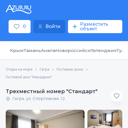
Разместить
0
Войти
объект
Крым
Тамань
Анапа
Новороссийск
Геленджик
Туап
Отдых на море
Гагра
Гостевые дома
Гостевой дом "Мандарин"
Трехместный номер "Стандарт"
Гагра, ул. Спортивная, 12