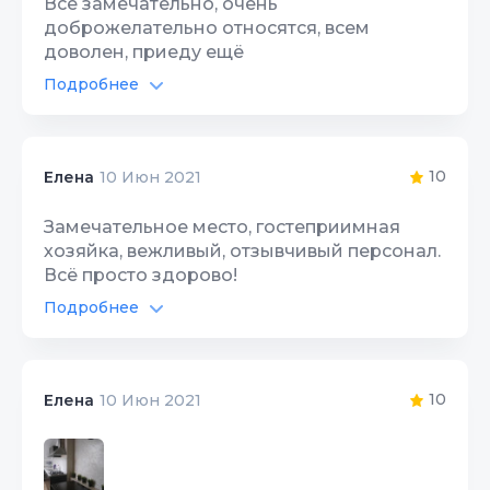
Все замечательно, очень
доброжелательно относятся, всем
Цена/Качество
10
доволен, приеду ещё
Расположение
Подробнее
10
Автостоянка
10
Чистота
10
Интернет Wi-Fi
10
10
Елена
10 Июн 2021
Качество сна
10
Территория, двор
10
Замечательное место, гостеприимная
Гостеприимство
10
хозяйка, вежливый, отзывчивый персонал.
Цена/Качество
10
Всё просто здорово!
Звукоизоляция
10
Расположение
Подробнее
10
Интернет Wi-Fi
10
Чистота
10
Территория, двор
10
10
Елена
10 Июн 2021
Качество сна
10
Цена/Качество
10
Гостеприимство
10
Расположение
10