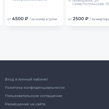
Геленджик, ул.
Севастопольская, 15
4500 ₽
2500 ₽
от
/ за номер в сутки
от
/ за квартир
Вход в личный кабинет
Политика конфиденциальности
Пользовательское соглашение
Размещение на сайте