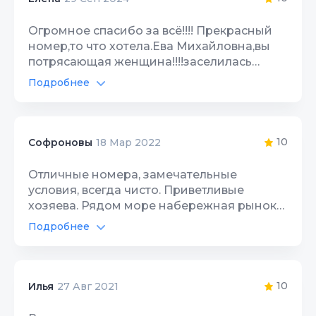
Огромное спасибо за всё!!!! Прекрасный
номер,то что хотела.Ева Михайловна,вы
потрясающая женщина!!!!заселилась
быстро без проблем ранним утром,что
Подробнее
приятно порадовало.отдых
незабываемый,комфортный :всё
чисто,красиво ,в цветах и в окружении
хороших людей!!!!приезжайте именно
10
Софроновы
18 Мар 2022
сюда!!!!!не пожалеете!!!!!
Отличные номера, замечательные
условия, всегда чисто. Приветливые
хозяева. Рядом море набережная рынок
парк развлечений. Вода холодная и
Подробнее
горячая всегда. Кухня, посуда, парковка.
Автостоянка
10
Ещё раз спасибо за отдых:)
Интернет Wi-Fi
10
10
Илья
27 Авг 2021
Территория, двор
10