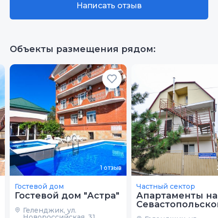
Написать отзыв
Чистота
10
Качество сна
10
Объекты размещения рядом:
Гостеприимство
10
Звукоизоляция
10
1
отзыв
Гостевой дом
Частный сектор
Гостевой дом "Астра"
Апартаменты на
Севастопольско
Геленджик, ул.
Новороссийская, 31