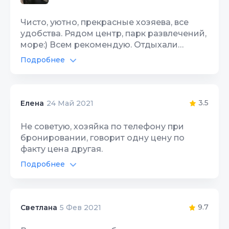
Звукоизоляция
10
Чистота
10
Чисто, уютно, прекрасные хозяева, все
удобства. Рядом центр, парк развлечений,
Качество сна
10
море:) Всем рекомендую. Отдыхали
семьёй с детьми.
Подробнее
Гостеприимство
10
Автостоянка
10
Звукоизоляция
10
Интернет Wi-Fi
10
3.5
Елена
24 Май 2021
Территория, двор
10
Не советую, хозяйка по телефону при
бронировании, говорит одну цену по
Цена/Качество
10
факту цена другая.
Расположение
Подробнее
10
Автостоянка
4
Чистота
10
Интернет Wi-Fi
4
9.7
Светлана
5 Фев 2021
Качество сна
10
Территория, двор
4