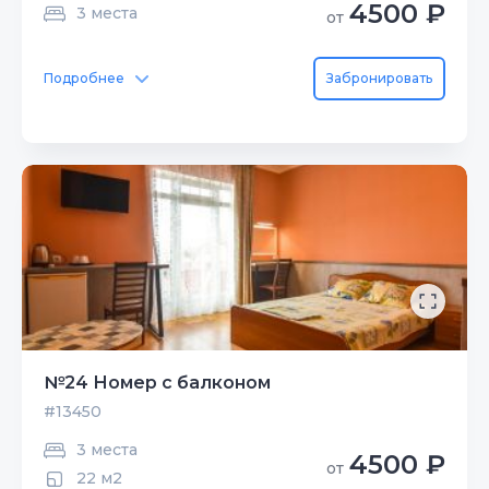
4500 ₽
3 места
от
Подробнее
Забронировать
№24 Номер с балконом
#13450
3 места
4500 ₽
от
22 м2