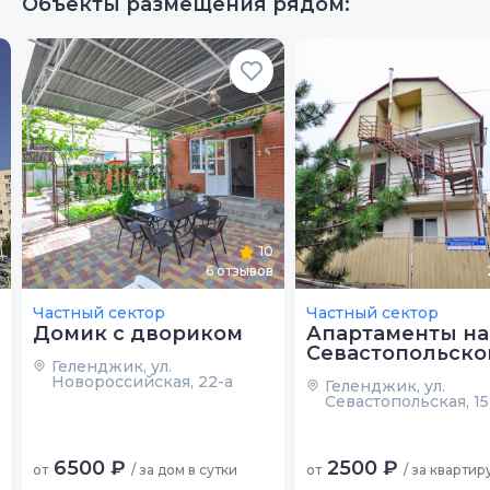
Объекты размещения рядом:
10
6
отзывов
Частный сектор
Частный сектор
Домик с двориком
Апартаменты на
Севастопольско
Геленджик, ул.
Новороссийская, 22-а
Геленджик, ул.
Севастопольская, 15
6500 ₽
2500 ₽
от
/ за дом в сутки
от
/ за квартир