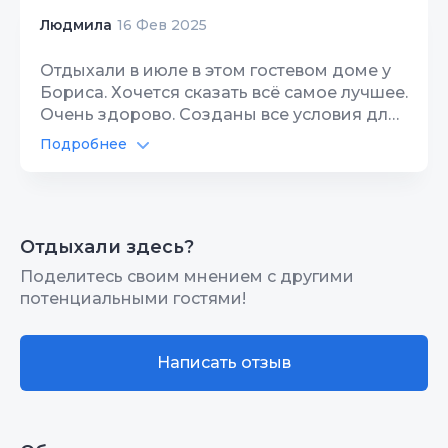
Людмила
16 Фев 2025
Отдыхали в июле в этом гостевом доме у
Бориса. Хочется сказать всё самое лучшее.
Очень здорово. Созданы все условия для
комфортного проживания.
Подробнее
Индивидуальный подход к каждому
клиенту. Хозяин — замечательный
человечек!!! Кстати, мы не бронировали
заранее, искали жильё по приезду. И
Отдыхали здесь?
благодарны судьбе, что попали именно
сюда!!! В следующем году однозначно
Поделитесь своим мнением с другими
поедем только в этот уютный гостевой
потенциальными гостями!
домик к Борису!!! С уважением и
признательностью, ваши гости из
Оренбурга
Написать отзыв