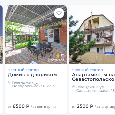
10
6
отзывов
Частный сектор
Частный сектор
Домик с двориком
Апартаменты на
Севастопольско
Геленджик, ул.
Новороссийская, 22-а
Геленджик, ул.
Севастопольская, 15
6500 ₽
2500 ₽
от
/ за дом в сутки
от
/ за квартир