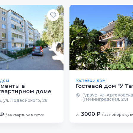
 дом
Гостевой дом
аменты в
Гостевой дом "У Та
квартирном доме
Гурзуф, ул. Артековска
(Ленинградская, 20)
, ул. Подвойского, 26
3000 ₽
 ₽
от
/ за номер в сут
/ за квартиру в сутки