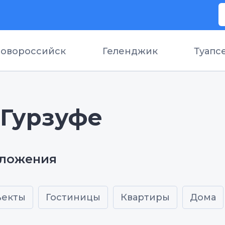
овороссийск
Геленджик
Туапс
 Гурзуфе
дложения
ъекты
Гостиницы
Квартиры
Дома