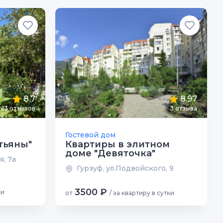
8.7
8.97
13 отзывов
3 отзыва
Гостевой дом
тьяны"
Квартиры в элитном
доме "Девяточка"
я, 7а
Гурзуф, ул.Подвойского, 9
3500 ₽
ки
от
/ за квартиру в сутки