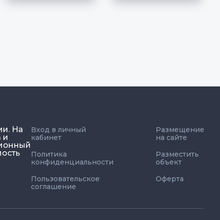
ии. На
Вход в личный
Размещение
 и
кабинет
на сайте
ционный
мость
Политика
Разместить
конфиденциальности
объект
Пользовательское
Оферта
соглашение