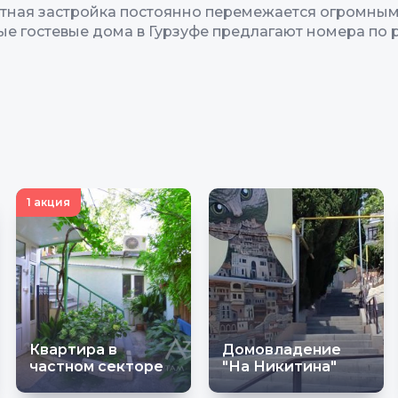
астная застройка постоянно перемежается огромным
е гостевые дома в Гурзуфе предлагают номера по р
1 акция
Квартира в
Домовладение
частном секторе
"На Никитина"