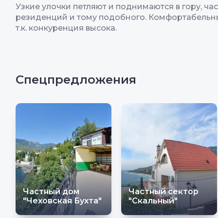
Узкие улочки петляют и поднимаются в гору, ч
резиденций и тому подобного. Комфортабельны
т.к. конкуренция высока.
Спецпредложения
Частный дом
Частный сектор
"Чеховская Бухта"
"Скальный"