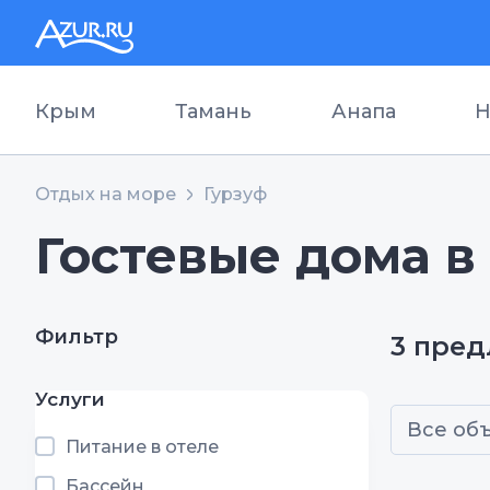
Крым
Тамань
Анапа
Н
Отдых на море
Гурзуф
Гостевые дома в
Фильтр
3 пре
Услуги
Все об
Питание в отеле
Бассейн