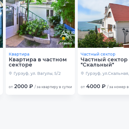
9.5
2
отзыва
Квартира
Частный сектор
Квартира в частном
Частный сектор
секторе
"Скальный"
Гурзуф, ул. Вагулы, 5/2
Гурзуф, ул.Скальная,
2000 ₽
4000 ₽
от
/ за квартиру в сутки
от
/ за номер в