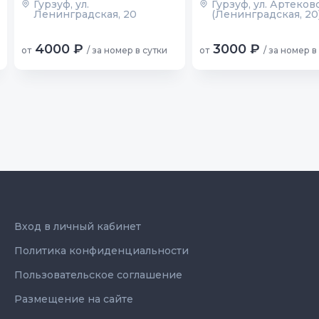
Гурзуф, ул.
Гурзуф, ул. Артековс
Ленинградская, 20
(Ленинградская, 20
4000 ₽
3000 ₽
от
/ за номер в сутки
от
/ за номер в
Вход в личный кабинет
Политика конфиденциальности
Пользовательское соглашение
Размещение на сайте