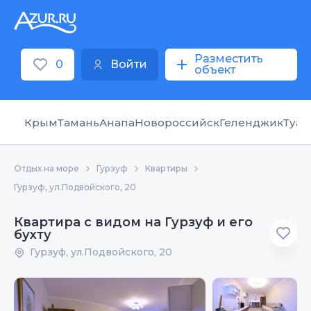
Разместить
0
Войти
объект
Крым
Тамань
Анапа
Новороссийск
Геленджик
Туап
Отдых на море
Гурзуф
Квартиры
Гурзуф, ул.Подвойского, 20
Квартира с видом на Гурзуф и его
бухту
Гурзуф, ул.Подвойского, 20