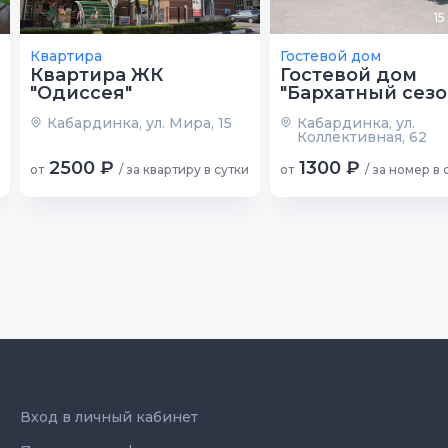
15
Квартира
Гостевой дом
Квартира ЖК
Гостевой дом
"Одиссея"
"Бархатный сезо
Кабардинка, ул. Мира, 15
Кабардинка, ул.
Коллективная, 62
2500 ₽
1300 ₽
от
/ за квартиру в сутки
от
/ за номер в 
Вход в личный кабинет