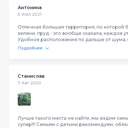
Антонина
Интернет Wi-Fi
10
Цена/Ка
6 Июл 2021
Территория, двор
10
Располо
Отличная большая территория, по которой б
зелени, пруд - это вообще сказала, каждое 
Удобное расположение по дальше от шума, н
приятная пастель, доброжелательные хозяев
Подробнее
дом. Обязательно вернёмся ещё, всем очень
Бассейн
10
Спутник
Автостоянка
10
Детская
Станислав
Интернет Wi-Fi
10
Цена/Ка
7 Авг 2020
Территория, двор
10
Располо
Лучше такого места не найти, мы ездим семь
супер!!! Семьям с детьми рекомендуем, обяз