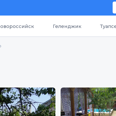
овороссийск
Геленджик
Туапс
р