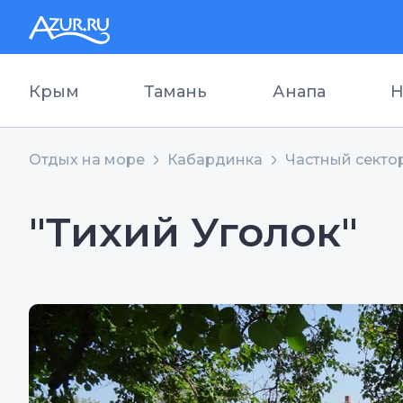
Крым
Тамань
Анапа
Н
Отдых на море
Кабардинка
Частный секто
"Тихий Уголок"