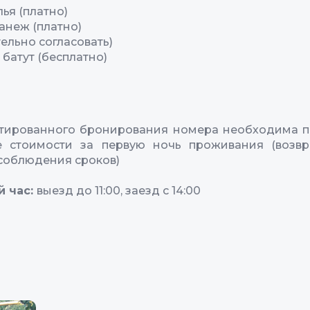
ья (платно)
анеж (платно)
ельно согласовать)
батут (бесплатно)
нтированного бронирования номера необходима п
е стоимости за первую ночь проживания (возвр
соблюдения сроков)
й час:
выезд до 11:00, заезд с 14:00