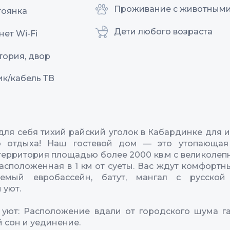
Проживание с животным
тоянка
Дети любого возраста
ет Wi-Fi
тория, двор
ик/кабель ТВ
для себя тихий райский уголок в Кабардинке для 
о отдыха! Наш гостевой дом — это утопающая
территория площадью более 2000 кв.м с великоле
расположенная в 1 км от суеты. Вас ждут комфортн
аемый евробассейн, батут, мангал с русско
 уют.
уют: Расположение вдали от городского шума г
 сон и уединение.