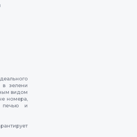
и
идеального
 в зелени
пным видом
ые номера,
й печью и
арантирует