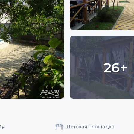
26+
Детская площадка
йн