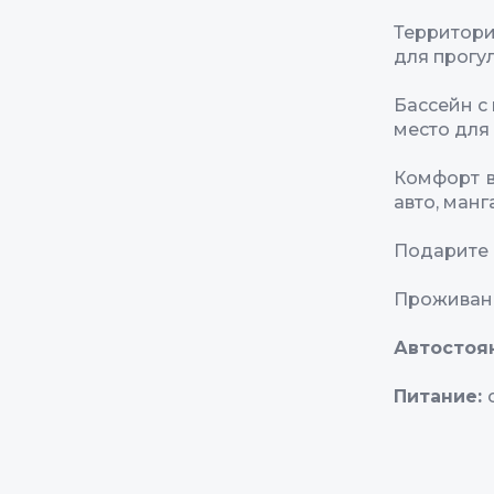
Территори
для прогу
Бассейн с
место для
Комфорт в
авто, ман
Подарите 
Проживани
Автостоя
Питание: