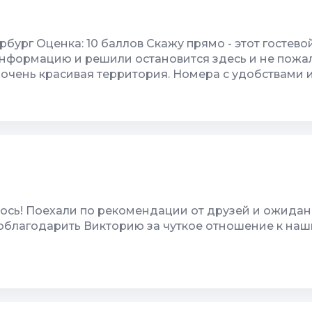
 информацию и решили остановится здесь и не пожа
 очень красивая территория. Номера с удобствами 
тская площадка большая и бассейн! Нам и нашим дет
большое Виктория! Мы знаем куда нам теперь ехать
лось! Поехали по рекомендации от друзей и ожида
поблагодарить Викторию за чуткое отношение к на
/кабель ТВ
10
Чистота
 площадка
10
Качество сна