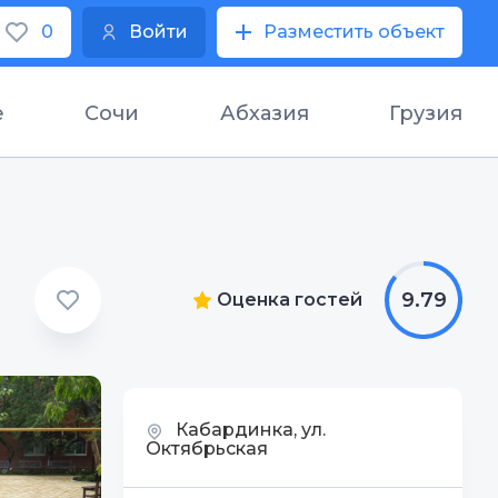
0
Войти
Разместить объект
е
Сочи
Абхазия
Грузия
9.79
Оценка гостей
Кабардинка, ул.
Октябрьская