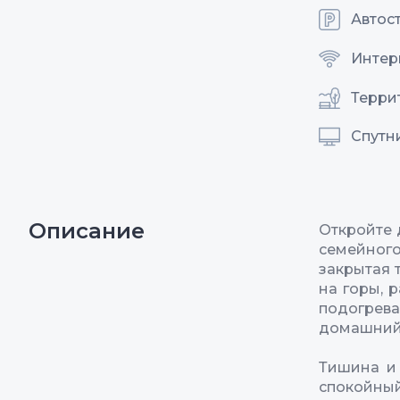
Автос
Интерн
Терри
Спутн
Описание
Откройте 
семейног
закрытая 
на горы, 
подогрев
домашний
Тишина и 
спокойный