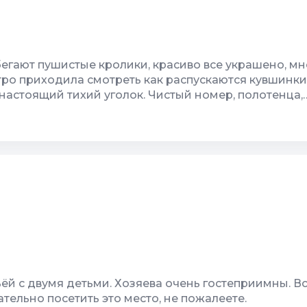
чество
10
Гостеприимство
жение
7
Звукоизоляция
егают пушистые кролики, красиво все украшено, мн
утро приходила смотреть как распускаются кувшинки
астоящий тихий уголок. Чистый номер, полотенца,
а, одним словом - так должен выглядеть каждый го
 довольны.
/кабель ТВ
10
Чистота
 площадка
10
Качество сна
чество
10
Гостеприимство
жение
10
Звукоизоляция
ёй с двумя детьми. Хозяева очень гостеприимны. В
ательно посетить это место, не пожалеете.