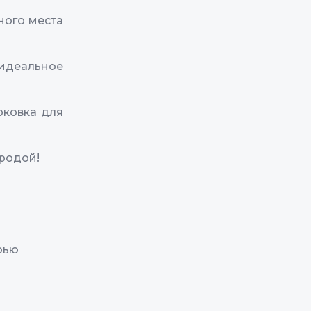
ного места
 идеальное
рковка для
родой!
рью