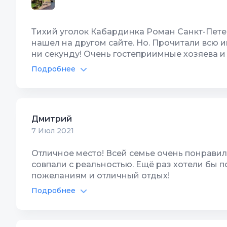
Тихий уголок Кабардинка Роман Санкт-Петербург Оценка: 10 баллов Скажу прямо - этот гостевой дом
нашел на другом сайте. Но. Прочитали всю
ни секунду! Очень гостеприимные хозяева и
постоянно есть вода и свет. Кроме того де
Подробнее
очень понравилось буквально всё! Спасибо 
отдыхать - к Вам! Рекомендуем!
Дмитрий
7 Июл 2021
Отличное место! Всей семье очень понрави
совпали с реальностью. Ещё раз хотели бы 
пожеланиям и отличный отдых!
Подробнее
Бассейн
10
Спутник
Автостоянка
10
Детская