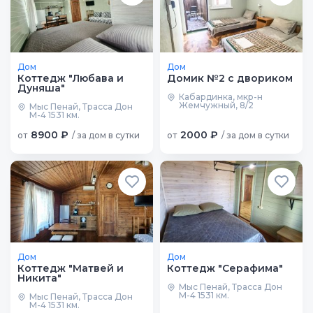
Дом
Дом
Коттедж "Любава и
Домик №2 с двориком
Дуняша"
Кабардинка, мкр-н
Жемчужный, 8/2
Мыс Пенай, Трасса Дон
М-4 1531 км.
8900 ₽
2000 ₽
от
/ за дом в сутки
от
/ за дом в сутки
Дом
Дом
Коттедж "Матвей и
Коттедж "Серафима"
Никита"
Мыс Пенай, Трасса Дон
М-4 1531 км.
Мыс Пенай, Трасса Дон
М-4 1531 км.