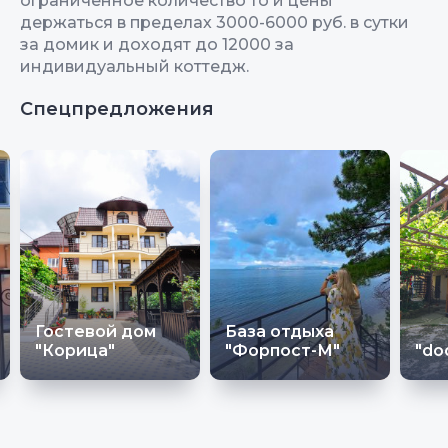
ограниченное количество то и цены
держаться в пределах 3000-6000 руб. в сутки
за домик и доходят до 12000 за
индивидуальный коттедж.
Спецпредложения
Гостевой дом
База отдыха
"Корица"
"Форпост-М"
"do