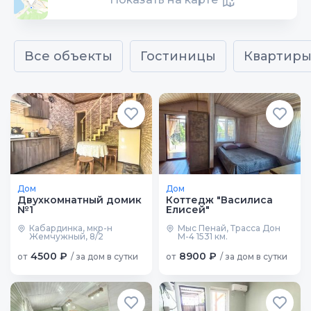
Все объекты
Гостиницы
Квартир
Дом
Дом
Двухкомнатный домик
Коттедж "Василиса
№1
Елисей"
Кабардинка, мкр-н
Мыс Пенай, Трасса Дон
Жемчужный, 8/2
М-4 1531 км.
4500 ₽
8900 ₽
от
/ за дом в сутки
от
/ за дом в сутки