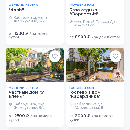
Частный сектор
Гостевой дом
"doob"
База отдыха
"Форпост-М"
Кабардинка, мкр-н
Жемчужный, 8/2
Мыс Пенай, Трасса Дон
М-4 1531 км.
1500 ₽
от
/ за номер в
8900 ₽
сутки
от
/ за дом в сутки
9.3
8.64
Частный сектор
Гостевой дом
Частный дом "У
Гостевой дом
Елены"
"Кабардинка"
Кабардинка, мкр.
Кабардинка, ул.
Жемчужный, 9/2
Абрикосовая, 11
2500 ₽
2000 ₽
от
/ за номер в
от
/ за номер в
сутки
сутки