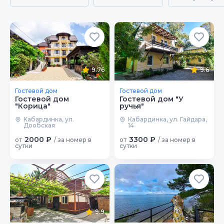
9.76
9.6
Гостевой дом
Гостевой дом
Гостевой дом
Гостевой дом "У
"Корица"
ручья"
Кабардинка, ул.
Кабардинка, ул. Гайдара,
Дообская
14
2000 ₽
3300 ₽
от
/ за номер в
от
/ за номер в
сутки
сутки
9.9