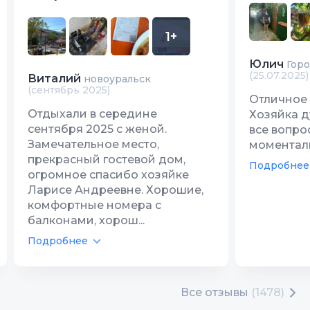
1+
Юлич
Гор
(25.07.2025)
Виталий
новоуральск
(сентябрь 2025)
Отличное м
Отдыхали в середине
Хозяйка д
сентября 2025 с женой.
все вопро
Замечательное место,
моментал
прекрасный гостевой дом,
Подробнее
огромное спасибо хозяйке
Ларисе Андреевне. Хорошие,
комфортные номера с
балконами, хорош...
Подробнее
Все отзывы
(1478)