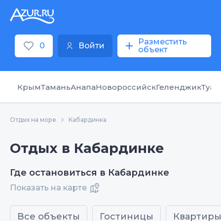
Разместить
0
Войти
объект
Крым
Тамань
Анапа
Новороссийск
Геленджик
Туап
Отдых на море
Кабардинка
Отдых в Кабардинке
Где остановиться в Кабардинке
Показать на карте
Все объекты
Гостиницы
Квартир