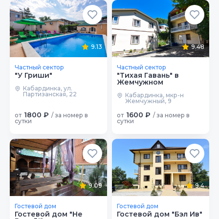
9.13
9.48
Частный сектор
Частный сектор
"У Гриши"
"Тихая Гавань" в
Жемчужном
Кабардинка, ул.
Партизанская, 22
Кабардинка, мкр-н
Жемчужный, 9
1800 ₽
1600 ₽
от
/ за номер в
от
/ за номер в
сутки
сутки
9.09
9.4
Гостевой дом
Гостевой дом
Гостевой дом "Не
Гостевой дом "Бэл Ив"