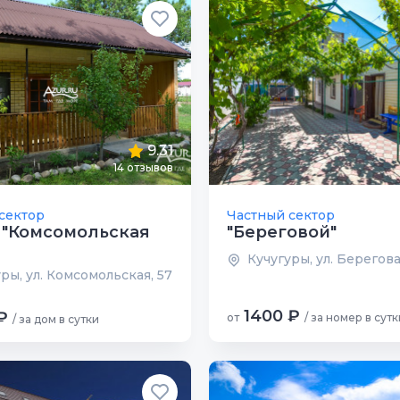
9.31
14 отзывов
сектор
Частный сектор
 "Комсомольская
"Береговой"
Кучугуры, ул. Берегова
ры, ул. Комсомольская, 57
1400 ₽
₽
от
/ за номер в сутк
/ за дом в сутки