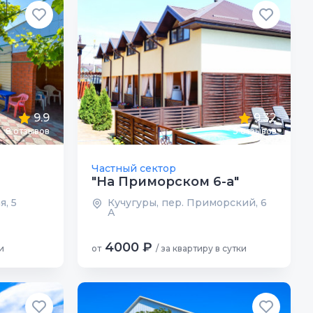
9.9
9.32
8 отзывов
5 отзывов
Частный сектор
"На Приморском 6-а"
я, 5
Кучугуры, пер. Приморский, 6
А
4000 ₽
и
от
/ за квартиру в сутки