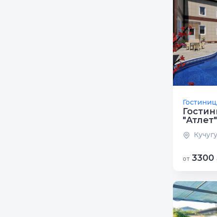
Гостиниц
Гости
"Атлет"
Кучугу
3300
от