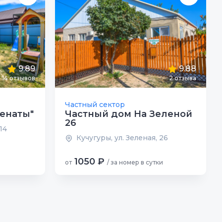
9.89
9.88
14 отзывов
2 отзыва
Частный сектор
енаты"
Частный дом На Зеленой
26
14
Кучугуры, ул. Зеленая, 26
1050 ₽
от
/ за номер в сутки