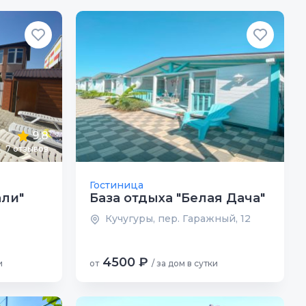
9.8
7 отзывов
Гостиница
али"
База отдыха "Белая Дача"
Кучугуры, пер. Гаражный, 12
4500 ₽
и
от
/ за дом в сутки