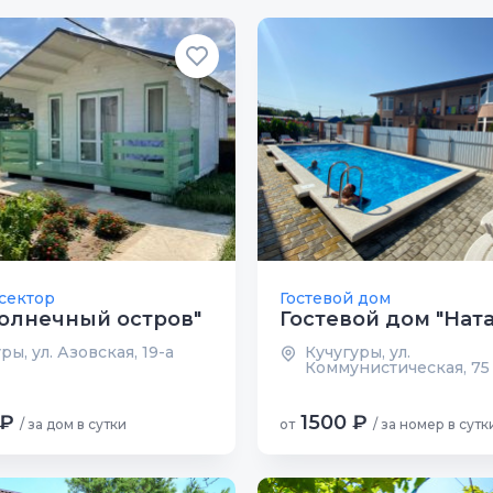
сектор
Гостевой дом
олнечный остров"
Гостевой дом "Нат
ры, ул. Азовская, 19-а
Кучугуры, ул.
Коммунистическая, 75
 ₽
1500 ₽
/ за дом в сутки
от
/ за номер в сутк