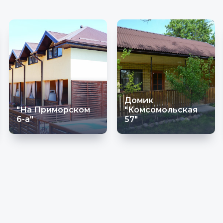
Домик
"На Приморском
"Комсомольская
6-а"
57"