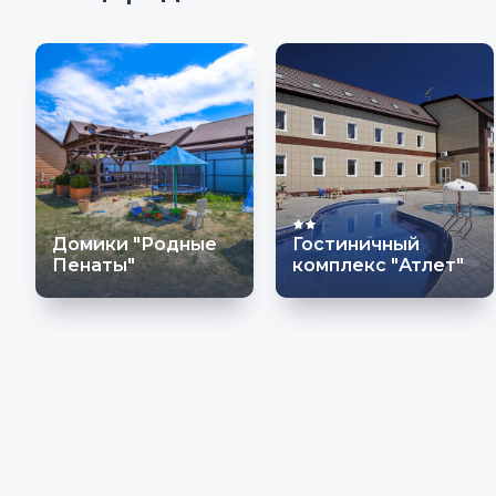
Домики "Родные
Гостиничный
Пенаты"
комплекс "Атлет"