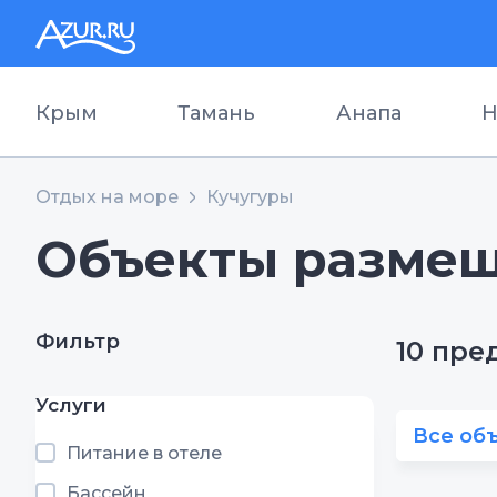
Крым
Тамань
Анапа
Н
Отдых на море
Кучугуры
Объекты размещ
Фильтр
10 пр
Услуги
Все об
Питание в отеле
Бассейн