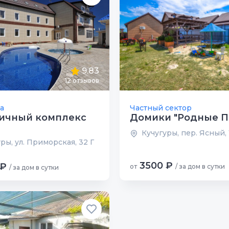
9.83
12 отзывов
а
Частный сектор
ничный комплекс
Домики "Родные П
Кучугуры, пер. Ясный, 
ры, ул. Приморская, 32 Г
3500 ₽
 ₽
от
/ за дом в сутки
/ за дом в сутки