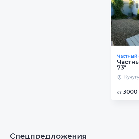
Частный 
Частны
73"
Кучугу
3000
от
Спецпредложения