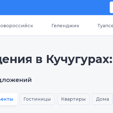
овороссийск
Геленджик
Туапс
ения в Кучугурах:
едложений
ъекты
Гостиницы
Квартиры
Дома