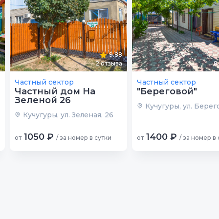
9.88
2
отзыва
8
Частный сектор
Частный сектор
Частный дом На
"Береговой"
Зеленой 26
Кучугуры, ул. Берего
Кучугуры, ул. Зеленая, 26
1050 ₽
1400 ₽
от
/ за номер в сутки
от
/ за номер в