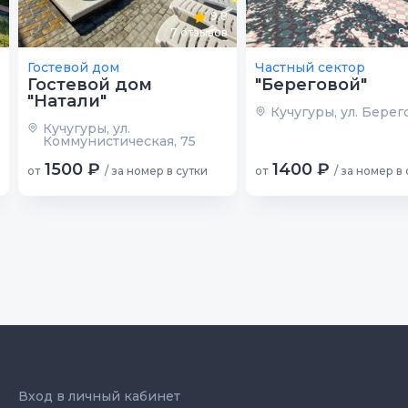
9.8
7
отзывов
8
Гостевой дом
Частный сектор
Гостевой дом
"Береговой"
"Натали"
Кучугуры, ул. Берего
Кучугуры, ул.
Коммунистическая, 75
1500 ₽
1400 ₽
от
/ за номер в сутки
от
/ за номер в
Вход в личный кабинет