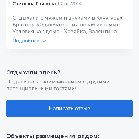
Светлана Гайнова
1 Янв 2014
Отдыхали с мужем и внуками в Кучугурах,
Красная 40, впечатления незабываемые.
Условия как дома - Хозяйка, Валентина
Петровна, нас ознакомила с домом и... мы
Подробнее
её больше не видели (никто нам не
мешал, ни каких придирок, абсолютная
свобода,). Кухня оборудована полностью -
от спичек до стиральной машины всё
Отдыхали здесь?
бесплатно. наборы посуды для каждой
комнаты, не надо ничего с собой везти.
Поделитесь своим мнением с другими
Валентина Петровна и Борис, огромное
потенциальными гостями!
вам спасибо за отдых! Ждём-не дождёмся
июня-снова к вам.
Написать отзыв
Объекты размещения рядом: