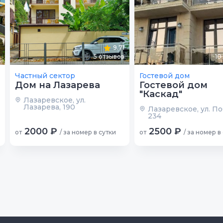
9.71
5
отзывов
10
Частный сектор
Гостевой дом
Дом на Лазарева
Гостевой дом
"Каскад"
Лазаревское, ул.
Лазарева, 190
Лазаревское, ул. П
234
2000 ₽
2500 ₽
от
/ за номер в сутки
от
/ за номер в