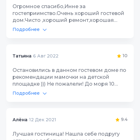
Цена/Качество
9
Огромное спасибо,Инне за
гостеприимство.Очень хороший гостевой
Расположение
9
дом.Чисто ,хороший ремонт,хорошая
мебель,уютно,по-домашнему.Большое
Чистота
Подробнее
9
спасибо.
Качество сна
9
10
Татьяна
6 Авг 2022
Гостеприимство
9
Остановились в данном гостевом доме по
Звукоизоляция
9
рекомендации мамочки на детской
площадке ))) Не пожалели! До моря 10
Санузлы
9
минут прогулочным шагом. Рядом очень
Подробнее
много столовых, кафешек, мангальных,
Интернет Wi-Fi
10
ларьков с овощами и фруктами. Мы не
готовили, хотя 'У Инны' оборудована
Территория, двор
10
кухня - холодильник, микроволновка,
9.4
Алёна
12 Дек 2021
плита и тд , все , как дома, посуда,
Цена/Качество
10
инвентарь. Все чисто, ухожено. Тихое
Лучшая гостиница! Нашла себе подругу
место. Нам с сыном понравилось. Спасибо