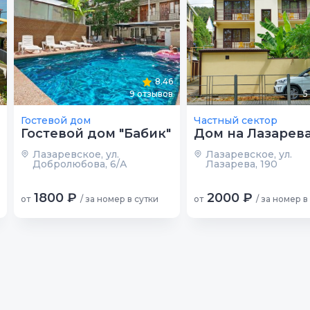
8.46
9
отзывов
5
Гостевой дом
Частный сектор
Гостевой дом "Бабик"
Дом на Лазарев
Лазаревское, ул.
Лазаревское, ул.
Добролюбова, 6/А
Лазарева, 190
1800 ₽
2000 ₽
от
/ за номер в сутки
от
/ за номер в