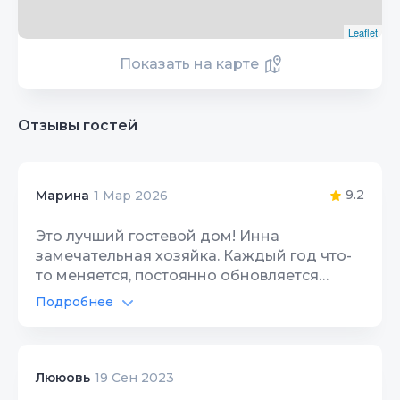
Leaflet
Показать на карте
Отзывы гостей
9.2
Марина
1 Мар 2026
Это лучший гостевой дом! Инна
замечательная хозяйка. Каждый год что-
то меняется, постоянно обновляется
интерьер номеров. Всё необходимое для
Подробнее
комфортного отдыха. Море в 5 минутах,
Интернет Wi-Fi
10
множество мест для питания. Всё в
шаговой доступности. Наш отдых на
Территория, двор
10
протяжении 20лет только у Инны.
Лююовь
19 Сен 2023