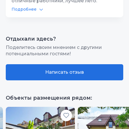
отличные работники, лучшее лето.
Расположение
10
хозяевам!
Подробнее
Чистота
10
Интернет Wi-Fi
6
Качество сна
10
Территория, двор
10
Отдыхали здесь?
Гостеприимство
10
Цена/Качество
10
Поделитесь своим мнением с другими
потенциальными гостями!
Звукоизоляция
10
Расположение
9
Санузлы
10
Чистота
10
Написать отзыв
Качество сна
10
Гостеприимство
10
Объекты размещения рядом:
Звукоизоляция
10
Санузлы
10