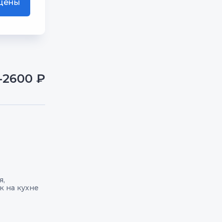
 цены
-2600 ₽
я,
к на кухне