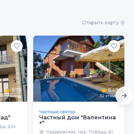
Открыть карту
9.79
9.48
10
отзывов
32
отзыва
Частный сектор
кад"
Частный дом "Валентина
+"
ды, 234
Лазаревское, пер. Победы, 61