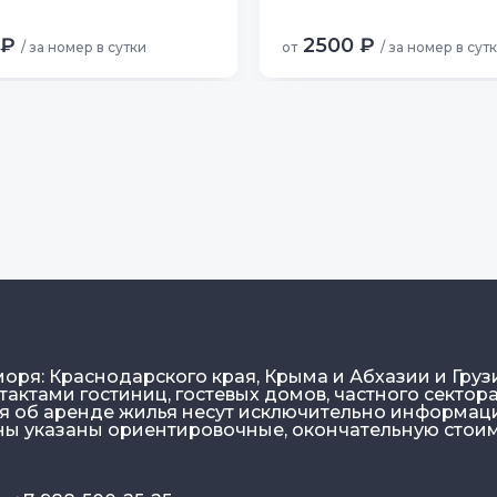
 ₽
2500 ₽
/ за номер в сутки
от
/ за номер в сут
моря: Краснодарского края, Крыма и Абхазии и Груз
актами гостиниц, гостевых домов, частного сектора
ия об аренде жилья несут исключительно информа
ены указаны ориентировочные, окончательную стои