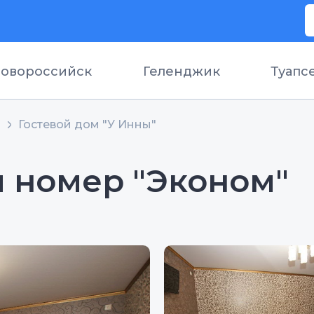
овороссийск
Геленджик
Туапс
а
Гостевой дом "У Инны"
 номер "Эконом"