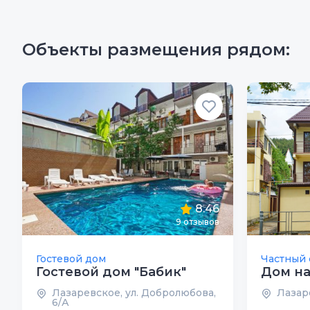
Объекты размещения рядом:
8.46
9
отзывов
Гостевой дом
Частный 
Гостевой дом "Бабик"
Дом на
Лазаревское, ул. Добролюбова,
Лазаре
6/А