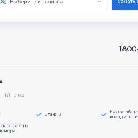
Узнать
1800
е
0 м2
Кухня: обща
1
Этаж: 2
холодильни
 на этаже на
номера