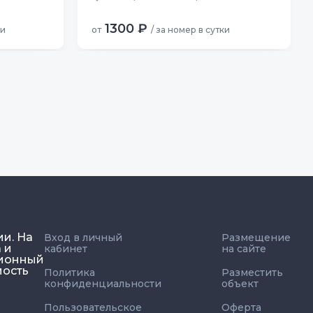
1300 ₽
ки
от
/ за номер в сутки
ии. На
Вход в личный
Размещение
 и
кабинет
на сайте
ционный
мость
Политика
Разместить
конфиденциальности
объект
Пользовательское
Оферта