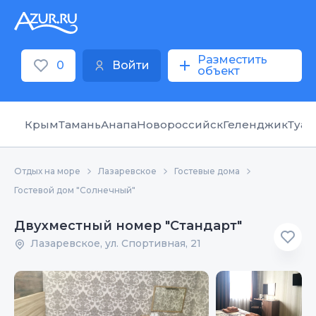
Разместить
0
Войти
объект
Крым
Тамань
Анапа
Новороссийск
Геленджик
Туап
Отдых на море
Лазаревское
Гостевые дома
Гостевой дом "Солнечный"
Двухместный номер "Стандарт"
Лазаревское, ул. Спортивная, 21