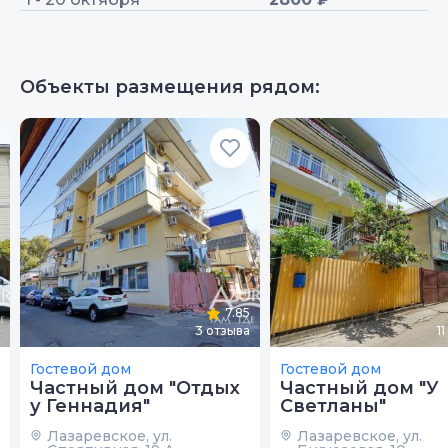
Объекты размещения рядом:
7.85
3
отзыва
11
Гостевой дом
Гостевой дом
Частный дом "Отдых
Частный дом "У
у Геннадия"
Светланы"
Лазаревское, ул.
Лазаревское, ул.