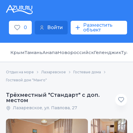
Разместить
0
Войти
объект
Крым
Тамань
Анапа
Новороссийск
Геленджик
Туап
Отдых на море
Лазаревское
Гостевые дома
Гостевой дом "Манго"
Трёхместный "Стандарт" с доп.
местом
Лазаревское, ул. Павлова, 27