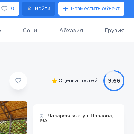
0
Войти
Разместить объект
е
Сочи
Абхазия
Грузия
9.66
Оценка гостей
Лазаревское, ул. Павлова,
19А