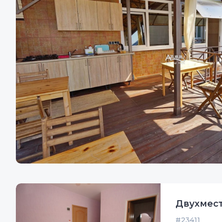
Двухмест
#23411