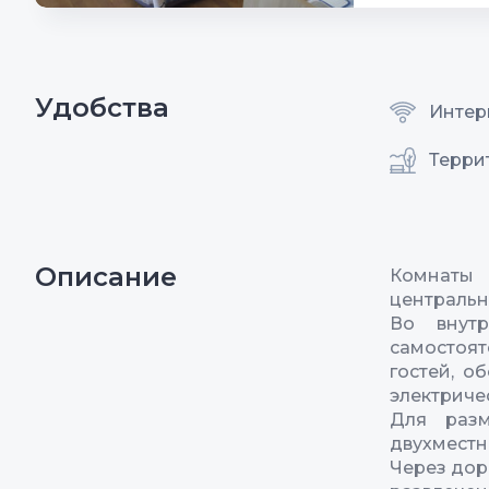
Удобства
Интерн
Терри
Описание
Комнаты 
центральн
Во внут
самостоят
гостей, о
электриче
Для разм
двухместн
Через дор