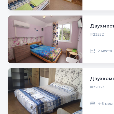
Двухмест
#23552
2 места
Двухком
#72833
4-6 мест