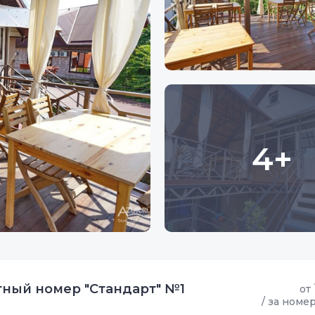
4+
ный номер "Стандарт" №1
от
/ за номе