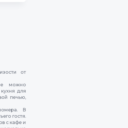
изости от
де можно
 кухня для
вой печью,
номера. В
его гостя.
в с кафе и