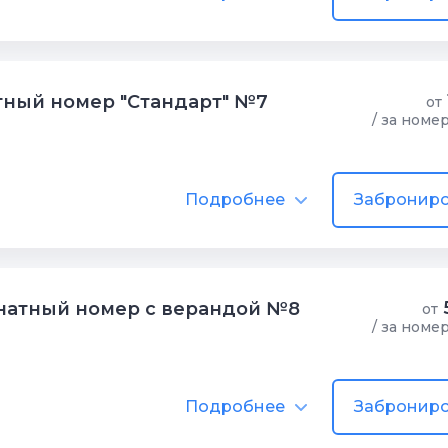
ный номер "Стандарт" №7
от
/ за номе
Подробнее
Заброниро
натный номер с верандой №8
от
/ за номе
Подробнее
Заброниро