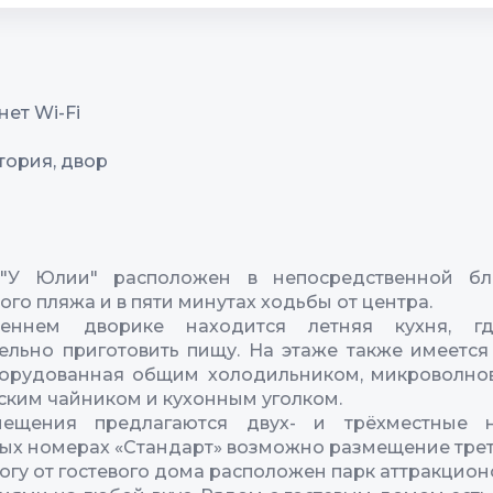
ет Wi-Fi
тория, двор
"У Юлии" расположен в непосредственной бл
ого пляжа и в пяти минутах ходьбы от центра.
реннем дворике находится летняя кухня, г
ельно приготовить пищу. На этаже также имеется
борудованная общим холодильником, микроволно
ским чайником и кухонным уголком.
ещения предлагаются двух- и трёхместные 
ых номерах «Стандарт» возможно размещение треть
огу от гостевого дома расположен парк аттракционо