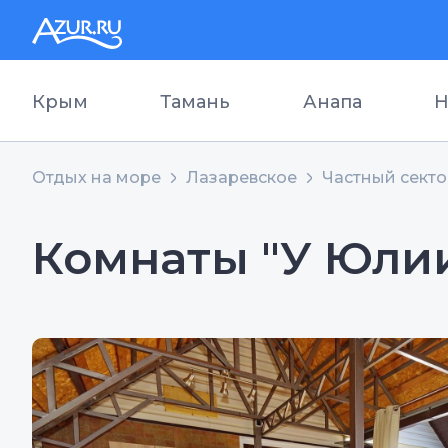
Крым
Тамань
Анапа
Н
Отдых на море
Лазаревское
Частный сект
Комнаты "У Юли