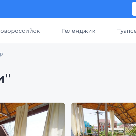
овороссийск
Геленджик
Туапс
ор
и"