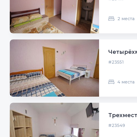
2 места
Четырёхм
#23551
4 места
Трехмест
#23549