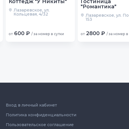
Коттедж "У Никиты"
Гостиница
"Романтика"
Лазаревское, ул.
Кольцевая, 4/32
Лазаревское, ул. П
153
600 ₽
2800 ₽
от
/ за номер в сутки
от
/ за номер в
Вход в личный кабинет
Политика конфиденциальности
Пользовательское соглашение