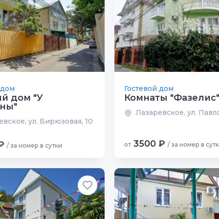
 дом
Гостевой дом
й дом "У
Комнаты "Фазелис
ны"
Лазаревское, ул. Павло
вское, ул. Бирюзовая, 10
3500 ₽
₽
от
/ за номер в сут
/ за номер в сутки