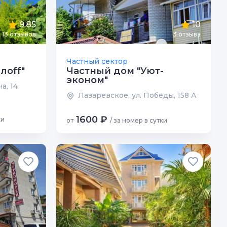
9.85
10
13 отзывов
3 отзыва
Частный сектор
лоff"
Частный дом "Уют-
эконом"
а, 14
Лазаревское, ул. Победы, 158 А
1600 ₽
ки
от
/ за номер в сутки