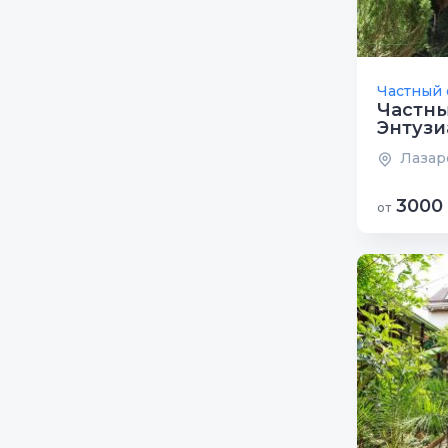
Частный 
Частны
Энтузи
Лазаре
3000
от