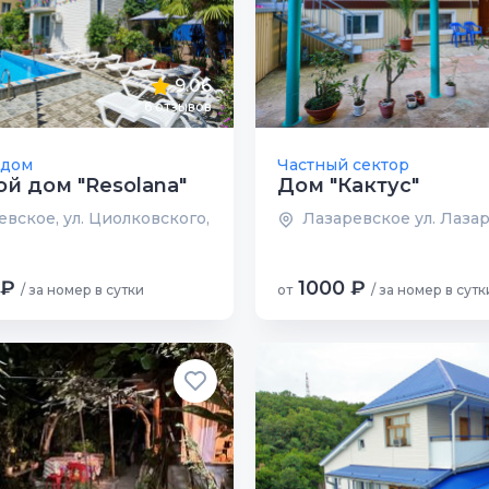
9.06
6 отзывов
 дом
Частный сектор
ой дом "Resolana"
Дом "Кактус"
вское, ул. Циолковского,
Лазаревское ул. Лазар
 ₽
1000 ₽
/ за номер в сутки
от
/ за номер в сутк