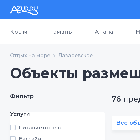
Крым
Тамань
Анапа
Н
Отдых на море
Лазаревское
Объекты размещ
Фильтр
76 пр
Услуги
Все об
Питание в отеле
Бассейн