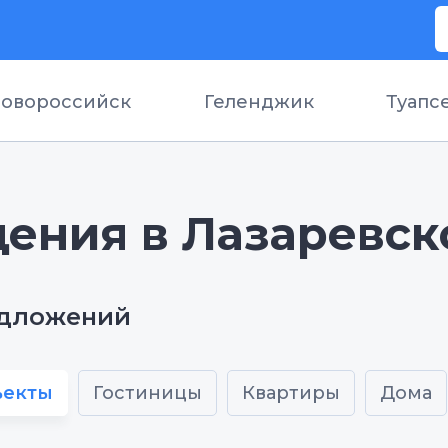
овороссийск
Геленджик
Туапс
ения в Лазаревск
едложений
ъекты
Гостиницы
Квартиры
Дома