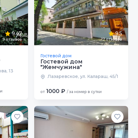
9.47
9.5
9 отзывов
17 отзывов
Гостевой дом
"
Гостевой дом
"Жемчужина"
ва, 13
Лазаревское, ул. Калараш, 45/1
1000 ₽
ки
от
/ за номер в сутки