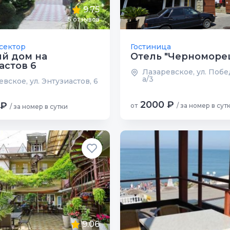
9.75
5 отзывов
сектор
Гостиница
й дом на
Отель "Черноморе
астов 6
Лазаревское, ул. Побе
а/3
вское, ул. Энтузиастов, 6
2000 ₽
 ₽
от
/ за номер в сут
/ за номер в сутки
9.06