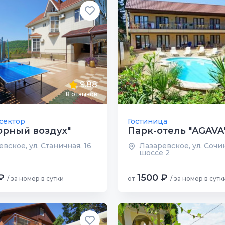
9.88
8 отзывов
сектор
Гостиница
орный воздух"
Парк-отель "AGAVA
вское, ул. Станичная, 16
Лазаревское, ул. Сочи
шоссе 2
₽
1500 ₽
/ за номер в сутки
от
/ за номер в сутк