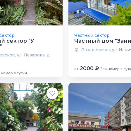
сектор
Частный сектор
й сектор "У
Частный дом "Зани
"
Лазаревское, ул. Ильич
вское, ул. Лазарева, д.
2000 ₽
от
/ за номер в сут
а номер в сутки