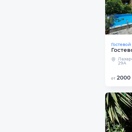
Гостевой
Гостев
Лазаре
29А
2000
от