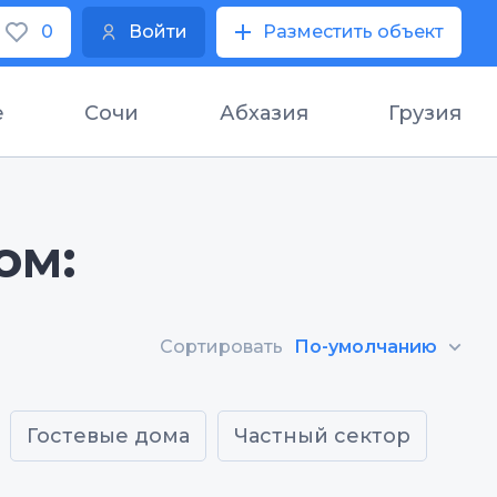
0
Войти
Разместить объект
е
Сочи
Абхазия
Грузия
ом:
Сортировать
По-умолчанию
Гостевые дома
Частный сектор