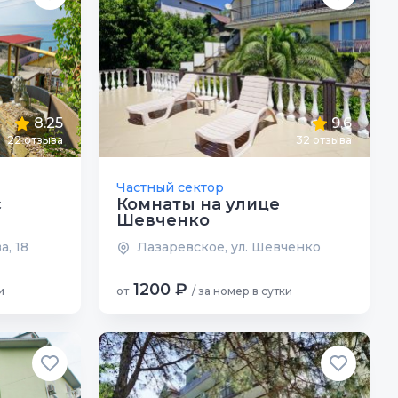
8.25
9.6
22 отзыва
32 отзыва
Частный сектор
с
Комнаты на улице
Шевченко
а, 18
Лазаревское, ул. Шевченко
1200 ₽
и
от
/ за номер в сутки