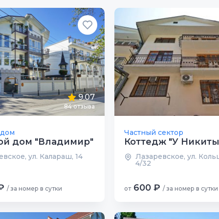
9.07
84 отзыва
 дом
Частный сектор
ой дом "Владимир"
Коттедж "У Никиты
вское, ул. Калараш, 14
Лазаревское, ул. Коль
4/32
₽
600 ₽
/ за номер в сутки
от
/ за номер в сутки