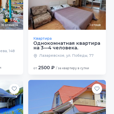
9.85
16 отзывов
1 отзыв
Квартира
Однокомнатная квартира
на 3—4 человека.
ева, 148
Лазаревское, ул. Победы, 77
2500 ₽
и
от
/ за квартиру в сутки