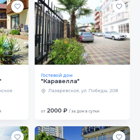
Гостевой дом
"
"Каравелла"
нское
Лазаревское, ул. Победы, 208
2000 ₽
и
от
/ за дом в сутки