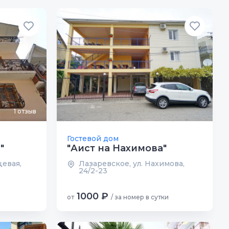
1 отзыв
Гостевой дом
"
"Аист на Нахимова"
цевая,
Лазаревское, ул. Нахимова,
24/2-23
1000 ₽
от
/ за номер в сутки