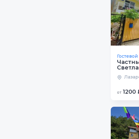
Гостевой
Частны
Светла
Лазаре
1200 
от