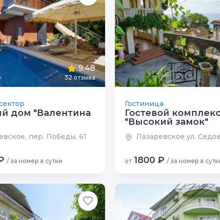
9.48
32 отзыва
сектор
Гостиница
й дом "Валентина
Гостевой комплек
"Высокий замок"
вское, пер. Победы, 61
Лазаревское ул. Седов
₽
1800 ₽
/ за номер в сутки
от
/ за номер в сутк