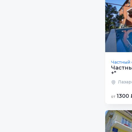
Частный 
Частны
+"
Лазаре
1300 
от