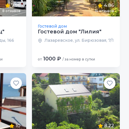
7.96
4.86
8 отзывов
14 отзывов
Гостевой дом
ц"
Гостевой дом "Лилия"
ды, 166
Лазаревское, ул. Бирюзовая, 7/1
1000 ₽
ки
от
/ за номер в сутки
10
8.22