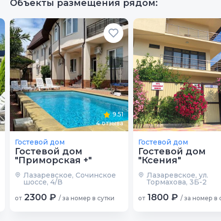
Объекты размещения рядом:
9.51
4
отзыва
Гостевой дом
Гостевой дом
Гостевой дом
Гостевой дом
"Приморская +"
"Ксения"
Лазаревское, Сочинское
Лазаревское, ул.
шоссе, 4/В
Тормахова, 3Б-2
2300 ₽
1800 ₽
от
/ за номер в сутки
от
/ за номер в 