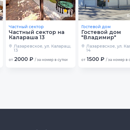
10
2
отзыва
8
Частный сектор
Гостевой дом
Частный сектор на
Гостевой дом
Калараша 13
"Владимир"
Лазаревское, ул. Калараш,
Лазаревское, ул. Ка
13
14
2000 ₽
1500 ₽
от
/ за номер в сутки
от
/ за номер в 