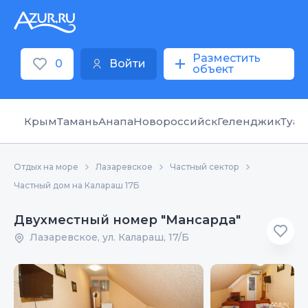
Разместить
0
Войти
объект
Крым
Тамань
Анапа
Новороссийск
Геленджик
Туап
Отдых на море
Лазаревское
Частный сектор
Частный дом на Калараш 17Б
Двухместный номер "Мансарда"
Лазаревское, ул. Калараш, 17/Б