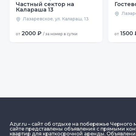
Частный сектор на
Гостев
Калараша 13
Лазаре
Лазаревское, ул. Калараш, 13
2000 ₽
1500 
от
/ за номер в сутки
от
Azur.ru – сайт об отдыхе на побережье Черного 
сайте представлены объявления с прямыми конт
квартир для краткосрочной аренды. Объявлен