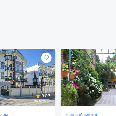
9.07
84
отзыва
 дом
Частный сектор