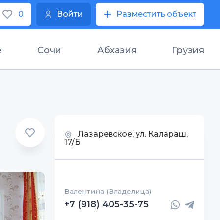
0
Войти
Разместить объект
е
Сочи
Абхазия
Грузия
Лазаревское, ул. Калараш,
17/Б
Валентина (Владелица)
+7 (918) 405-35-75