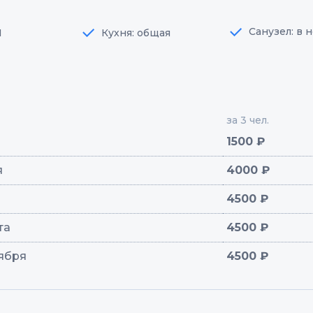
Санузел: в 
1
Кухня: общая
за 3 чел.
1500 ₽
я
4000 ₽
4500 ₽
ста
4500 ₽
тября
4500 ₽