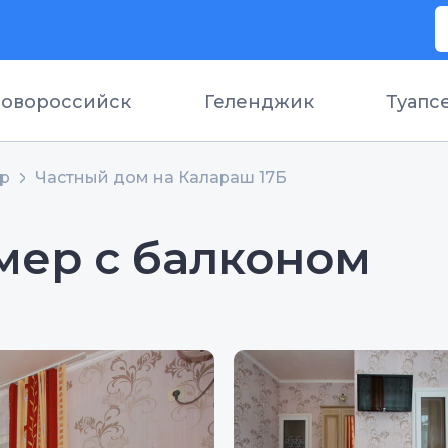
овороссийск
Геленджик
Туапс
ор
Частный дом на Калараш 17Б
мер с балконом