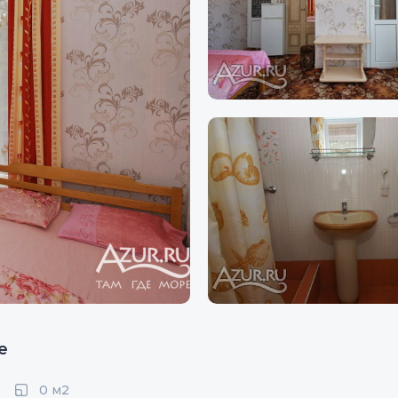
е
0 м2