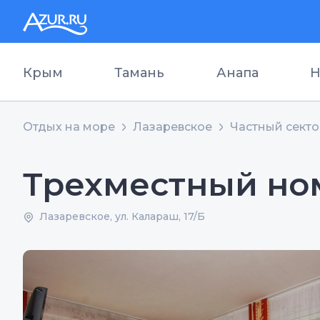
Крым
Тамань
Анапа
Н
Отдых на море
Лазаревское
Частный сект
Трехместный но
Лазаревское, ул. Калараш, 17/Б