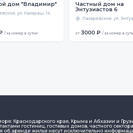
ой дом "Владимир"
Частный дом на
Энтузиастов 6
вское, ул. Калараш, 14
Лазаревское, ул. Энтуз
₽
3000 ₽
/ за номер в сутки
от
/ за номер в сут
моря: Краснодарского края, Крыма и Абхазии и Груз
актами гостиниц, гостевых домов, частного сектора
ия об аренде жилья несут исключительно информа