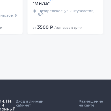
"Мила"
Лазаревское, ул. Энтузиастов,
8/4
иастов, 6
3500 ₽
ки
от
/ за номер в сутки
ии. На
Вход в личный
Размещение
 и
кабинет
на сайте
ционный