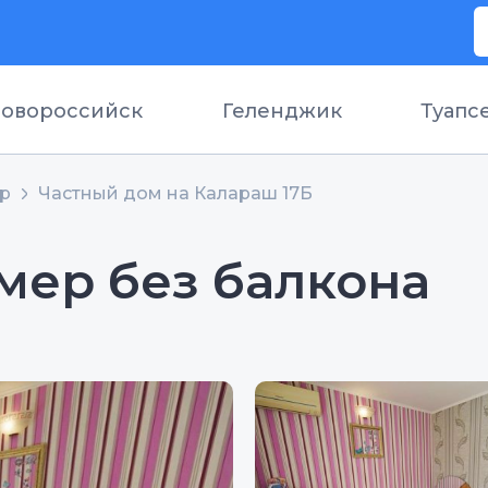
овороссийск
Геленджик
Туапс
ор
Частный дом на Калараш 17Б
мер без балкона