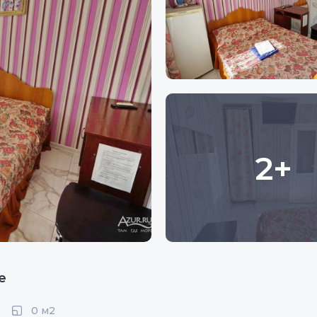
2+
е
0 м2