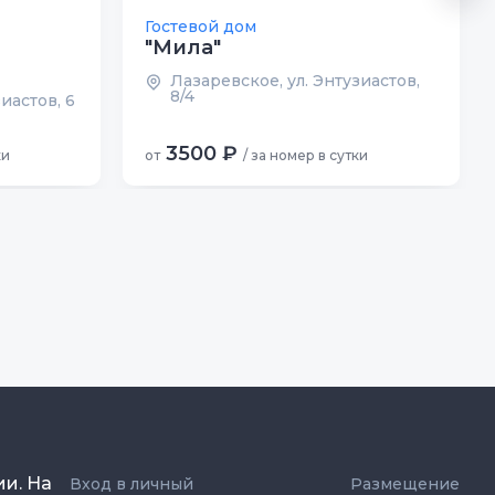
Гостевой дом
"Мила"
Лазаревское, ул. Энтузиастов,
8/4
иастов, 6
3500 ₽
ки
от
/ за номер в сутки
ии. На
Вход в личный
Размещение