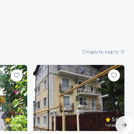
Открыть карту
9.75
5.6
5
отзывов
1
отзыв