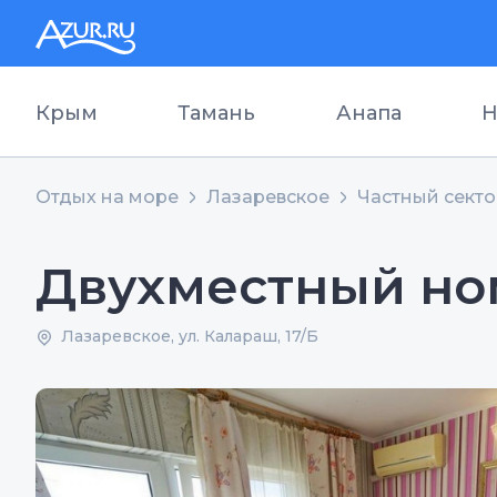
Крым
Тамань
Анапа
Н
Отдых на море
Лазаревское
Частный сект
Двухместный но
Лазаревское, ул. Калараш, 17/Б