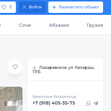
0
Войти
Разместить объект
е
Сочи
Абхазия
Грузия
Лазаревское, ул. Калараш,
17/Б
Валентина (Владелица)
+7 (918) 405-35-75