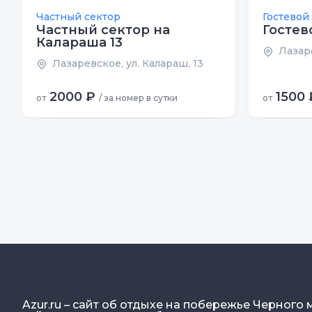
Частный сектор
Гостевой
Частный сектор на
Гостев
Калараша 13
Лазаре
Лазаревское, ул. Калараш, 13
2000 ₽
1500 
от
/ за номер в сутки
от
Azur.ru – сайт об отдыхе на побережье Черного 