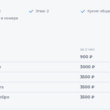
1
Этаж: 2
Кухня: обща
: в номере
за 2 чел.
900 ₽
я
3000 ₽
3500 ₽
ста
3500 ₽
тября
3500 ₽