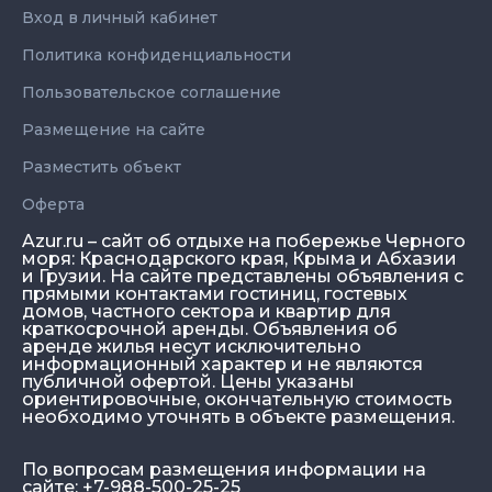
разнообразием: каша или хлопья, сосиски,
Вход в личный кабинет
блины, оладьи, запеканка или омлет.
Каждый день одно и тоже. На обед для
Политика конфиденциальности
выбора 1-2 супа + второе. Порции
Пользовательское соглашение
маленькие, взрослый мужчина не
наедается (особенно после купания в
Размещение на сайте
море). В соуснике подают салат... Да,
Разместить объект
кстати, линия раздачи сделана не по
правилам (не как у всех), поднос с едой
Оферта
вставляется в дырку в столе, где нет
Azur.ru – сайт об отдыхе на побережье Черного
подогревающих элементов, вся еда
моря: Краснодарского края, Крыма и Абхазии
холодная и приходится греть в
и Грузии. На сайте представлены объявления с
прямыми контактами гостиниц, гостевых
микроволновке. Парковка: за каждый
домов, частного сектора и квартир для
день берут по 150 рублей, но при этом,
краткосрочной аренды. Объявления об
парковка напоминает тетрис, чтобы у тебя
аренде жилья несут исключительно
информационный характер и не являются
было твое парковочное место -такого нет
публичной офертой. Цены указаны
в отеле, готовьтесь к тому, что машина
ориентировочные, окончательную стоимость
может стоять за забором,но деньги никто
необходимо уточнять в объекте размещения.
за это не вернёт. Нашим знакомым
вообще "повезло" им на крышу машины
По вопросам размещения информации на
сайте: +7-988-500-25-25
упал кусок штукатурки с балкона корпуса...