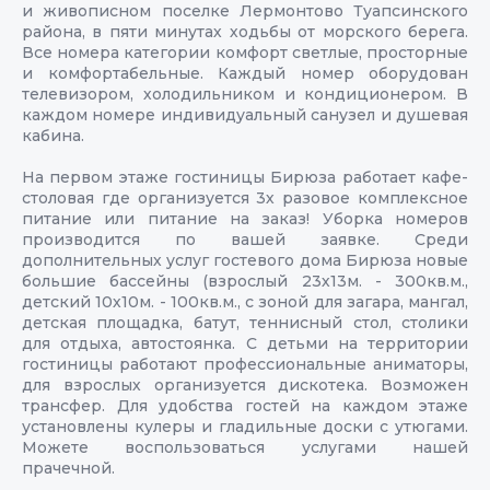
и живописном поселке Лермонтово Туапсинского
района, в пяти минутах ходьбы от морского берега.
Все номера категории комфорт светлые, просторные
и комфортабельные. Каждый номер оборудован
телевизором, холодильником и кондиционером. В
каждом номере индивидуальный санузел и душевая
кабина.
На первом этаже гостиницы Бирюза работает кафе-
столовая где организуется 3х разовое комплексное
питание или питание на заказ! Уборка номеров
производится по вашей заявке. Среди
дополнительных услуг гостевого дома Бирюза новые
большие бассейны (взрослый 23х13м. - 300кв.м.,
детский 10х10м. - 100кв.м., с зоной для загара, мангал,
детская площадка, батут, теннисный стол, столики
для отдыха, автостоянка. С детьми на территории
гостиницы работают профессиональные аниматоры,
для взрослых организуется дискотека. Возможен
трансфер. Для удобства гостей на каждом этаже
установлены кулеры и гладильные доски с утюгами.
Можете воспользоваться услугами нашей
прачечной.