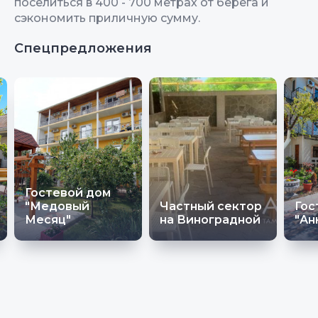
поселиться в 400 - 700 метрах от берега и
сэкономить приличную сумму.
Спецпредложения
Гостевой дом
"Медовый
Частный сектор
Гос
Месяц"
на Виноградной
"Ан