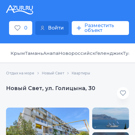
Разместить
0
Войти
объект
Крым
Тамань
Анапа
Новороссийск
Геленджик
Туап
Отдых на море
Новый Свет
Квартиры
Новый Свет, ул. Голицына, 30