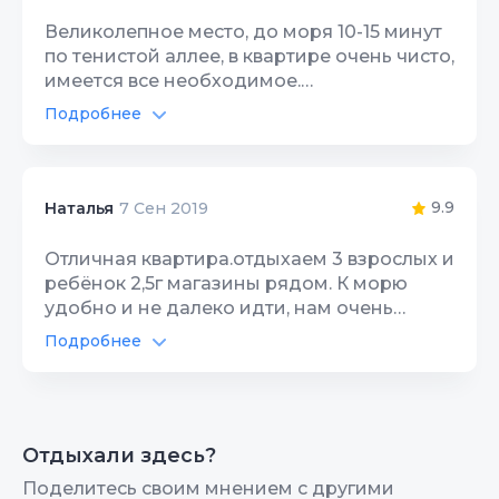
Великолепное место, до моря 10-15 минут
по тенистой аллее, в квартире очень чисто,
имеется все необходимое.
Доброжелательная хозяйка, которая
Подробнее
подскажет маршрут
Питание в отеле
10
достопримечательностей.
Интернет Wi-Fi
10
9.9
Наталья
7 Сен 2019
Спутник/кабель ТВ
10
Отличная квартира.отдыхаем 3 взрослых и
ребёнок 2,5г магазины рядом. К морю
Цена/Качество
10
удобно и не далеко идти, нам очень
понравилось! в квартире чисто, белье
Расположение
Подробнее
10
хорошее. вид с балкона замечательный.
Интернет Wi-Fi
10
Чистота
10
Спутник/кабель ТВ
10
Качество сна
10
Отдыхали здесь?
Цена/Качество
9
Поделитесь своим мнением с другими
Гостеприимство
10