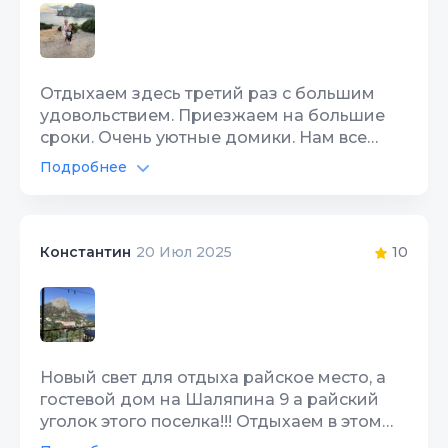
Отдыхаем здесь третий раз с большим
удовольствием. Приезжаем на большие
сроки. Очень уютные домики. Нам все
нравится. Общительные, гостеприимные
Подробнее
хозяева. Номера чистые, аккуратные, на
Интернет Wi-Fi
10
территории тоже всегда порядок. Хозяева
всегда рядом, готовы помочь с любым
Территория, двор
10
вопросом. Отзывчивые, приятные в
10
Константин
20 Июл 2025
общении люди. От дома удобно
добираться до можжевеловой рощи,
Царского пляжа. Обязательно вернемся
сюда и однозначно рекомендуем!
Новый свет для отдыха райское место, а
гостевой дом на Шаляпина 9 а райский
уголок этого поселка!!! Отдыхаем в этом
гостевом доме уже не первый раз , Мария