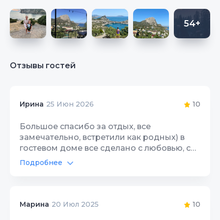
54+
Отзывы гостей
10
Ирина
25 Июн 2026
Большое спасибо за отдых, все
замечательно, встретили как родных) в
гостевом доме все сделано с любовью, с
заботой об отдыхающих. В самом Новом
Подробнее
свете все спокойно и хорошо, чудесное
Интернет Wi-Fi
10
море и красота вокруг)
Территория, двор
10
10
Марина
20 Июл 2025