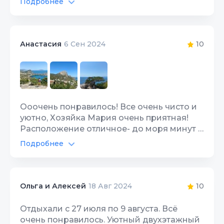
Подробнее
и Андрей (хозяева этого дома) добрые и
Интернет Wi-Fi
10
отзывчивые люди. На территории и в
номерах чистота и порядок. Участок
Территория, двор
10
утопает в зелени и цветах. В доме всегда
10
Анастасия
6 Сен 2024
тихо, уютно и спокойно. Тихий и
спокойный отдых вам здесь гарантирован
!!!!!
Ооочень понравилось! Все очень чисто и
уютно, Хозяйка Мария очень приятная!
Расположение отличное- до моря минут 7
спускаться, обратно чуть дольше. Рядом
Подробнее
рынок с вкусными овощами и фруктами,
Интернет Wi-Fi
10
можжевеловая роща. Вид с балкона
номера на 2 этаже просто на миллион!
Территория, двор
10
Обязательно вернемся!
10
Ольга и Алексей
18 Авг 2024
Отдыхали с 27 июля по 9 августа. Всё
очень понравилось. Уютный двухэтажный