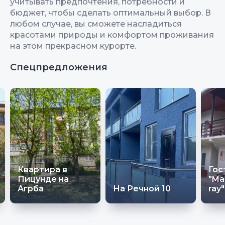
учитывать предпочтения, потребности и
бюджет, чтобы сделать оптимальный выбор. В
любом случае, вы сможете насладиться
красотами природы и комфортом проживания
на этом прекрасном курорте.
Спецпредложения
Квартира в
Гос
Пицунде на
"Ma
Агрба
На Речной 10
ray"