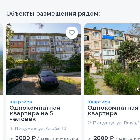
Санузлы
10
Чистота
10
Объекты размещения рядом:
Качество сна
10
Гостеприимство
10
Звукоизоляция
10
Санузлы
10
5
Квартира
Квартира
Однокомнатная
Однокомнатная
квартира на 5
квартира
человек
Пицунда, ул. Гочуа, 
Пицунда, ул. Агрба, 13
2000 ₽
2000 ₽
от
/ за квартиру в сутки
от
/ за квартир