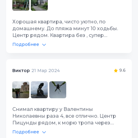
Хорошая квартира, чисто уютно, по
домашнему. До пляжа минут 10 ходьбы.
Центр рядом. Квартира без , супер
наворотов и цена наверно самая низкая в
Подробнее
Пицунде. Спасибо Валентин Николаевне
Автостоянка
10
за отдых. Все понравилось. Кстати рядом
столовая и минимаркет. Немаловажно.
Интернет Wi-Fi
10
9.6
Виктор
21 Мар 2024
Территория, двор
10
Спутник/кабель ТВ
10
Детская площадка
10
Снимал квартиру у Валентины
Николаевны раза 4, все отлично. Центр
Цена/Качество
10
Пицунды рядом, к морю тропа через
рощу. Первый раз жил лет 15 назад, после
Подробнее
Расположение
10
этого и ремонт уже сделали и окна