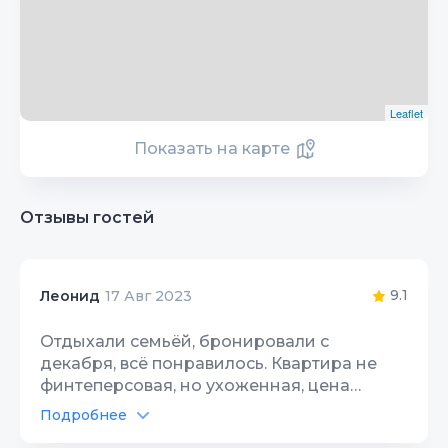
Leaflet
Показать на карте
Отзывы гостей
9.1
Леонид
17 Авг 2023
Отдыхали семьёй, бронировали с
декабря, всё понравилось. Квартира не
финтеперсовая, но ухоженная, цена
устроила. Жили на 14 этаже, высоковато,
Подробнее
но лифт есть и преимущество красивый
Автостоянка
10