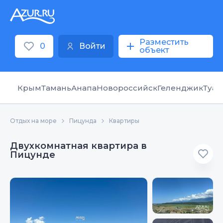
Разместить
0
Войти
объект
Крым
Тамань
Анапа
Новороссийск
Геленджик
Туап
Отдых на море
Пицунда
Квартиры
Двухкомнатная квартира в
Пицунде