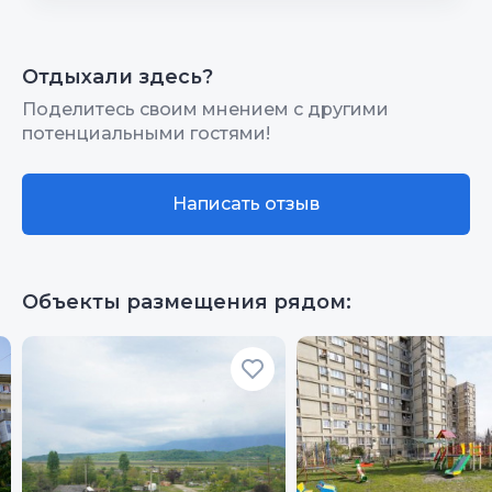
вид из окон.
Интернет Wi-Fi
10
Отдыхали здесь?
Цена/Качество
10
Поделитесь своим мнением с другими
потенциальными гостями!
Расположение
8
Чистота
10
Написать отзыв
Качество сна
10
Гостеприимство
10
Объекты размещения рядом:
Звукоизоляция
10
Санузлы
4