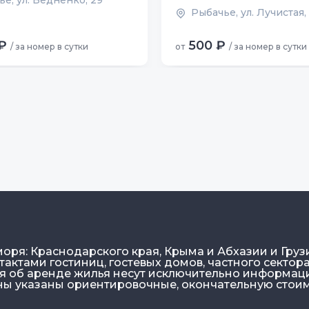
е, ул. Бедненко, 29
Рыбачье, ул. Лучистая,
₽
500 ₽
/ за номер в сутки
от
/ за номер в сутки
моря: Краснодарского края, Крыма и Абхазии и Груз
актами гостиниц, гостевых домов, частного сектора
ия об аренде жилья несут исключительно информа
ены указаны ориентировочные, окончательную стои