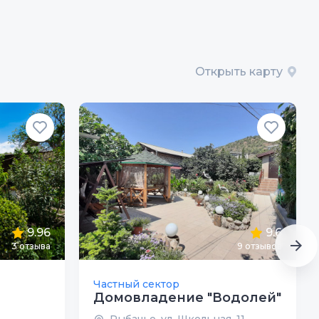
Открыть карту
9.96
9.6
3
отзыва
9
отзывов
Частный сектор
Домовладение "Водолей"