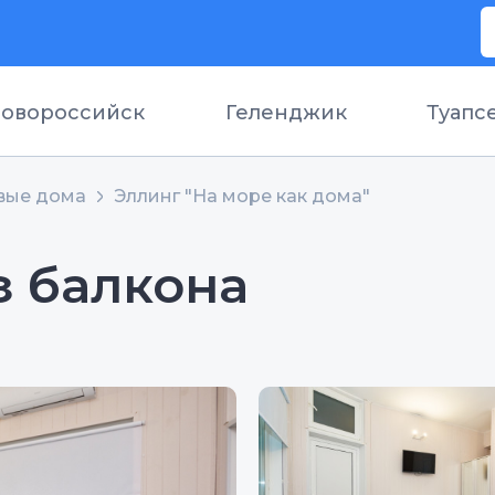
овороссийск
Геленджик
Туапс
вые дома
Эллинг "На море как дома"
з балкона