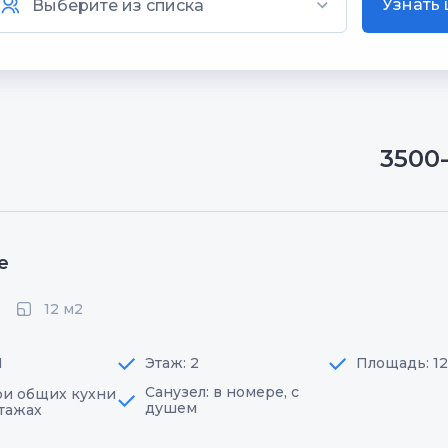
Узнать
3500
е
12 м2
1
Этаж: 2
Площадь: 1
Санузел: в номере, с
три общих кухни
душем
этажах