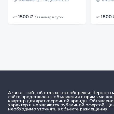
Рыбачье, ул. Бедненко, 29
Рыбачь
1500 ₽
1800 
от
/ за номер в сутки
от
Azur.ru – сайт об отдыхе на побережье Черного 
сайте представлены объявления с прямыми конт
квартир для краткосрочной аренды. Объявлен
характер и не являются публичной офертой. Ц
необходимо уточнять в объекте размещения.