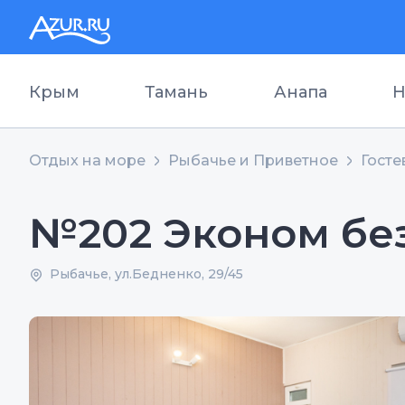
Крым
Тамань
Анапа
Н
Отдых на море
Рыбачье и Приветное
Госте
№202 Эконом бе
Рыбачье, ул.Бедненко, 29/45