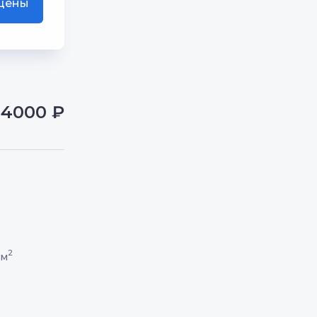
 цены
-4000 ₽
2
2м