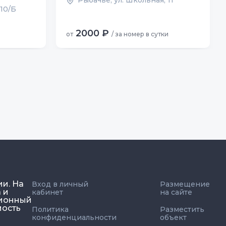
Рыбачье, ул. Школьная, 11
 10/Б
2000 ₽
от
/ за номер в сутки
ии. На
Вход в личный
Размещение
 и
кабинет
на сайте
ционный
мость
Политика
Разместить
конфиденциальности
объект