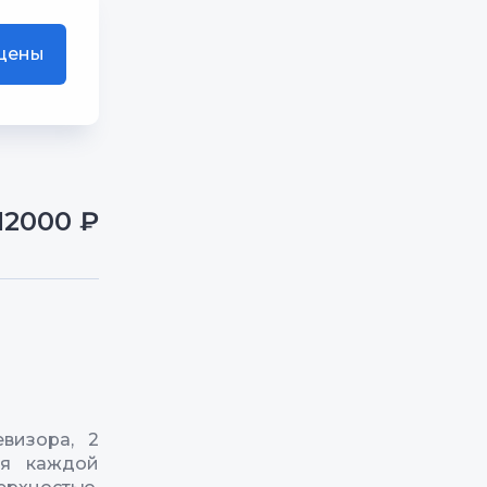
 цены
12000 ₽
визора, 2
ля каждой