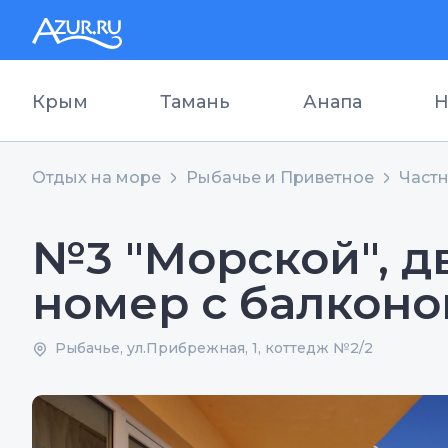
Крым
Тамань
Анапа
Н
Отдых на море
Рыбачье и Приветное
Частн
№3 "Морской", 
номер с балконо
Рыбачье, ул.Прибрежная, 1, коттедж №2/2