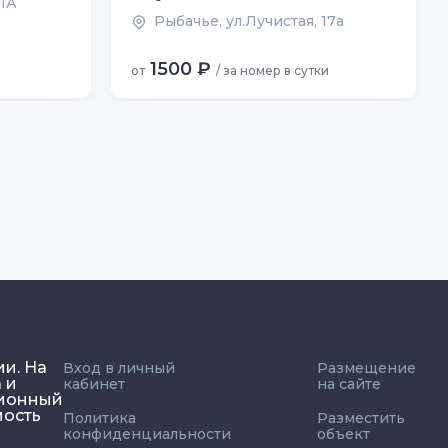
 1А
Рыбачье, ул.Лучистая, 17а
1500 ₽
от
/ за номер в сутки
ии. На
Вход в личный
Размещение
 и
кабинет
на сайте
ционный
мость
Политика
Разместить
конфиденциальности
объект