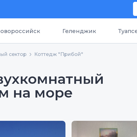
овороссийск
Геленджик
Туапс
ый сектор
Коттедж "Прибой"
двухкомнатный
м на море