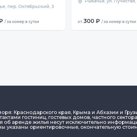
Рыбачье, ул. Лучистая,
ье, пер. Октябрьский, 3
₽
300 ₽
/ за номер в сутки
от
/ за номер в сутки
моря: Краснодарского края, Крыма и Абхазии и Груз
актами гостиниц, гостевых домов, частного сектора
ия об аренде жилья несут исключительно информа
ены указаны ориентировочные, окончательную стои