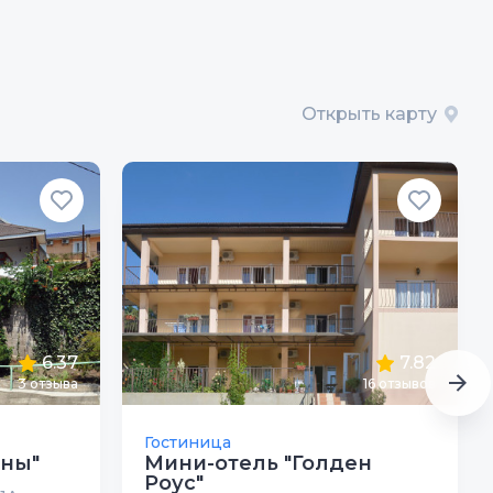
Открыть карту
6.37
7.82
3
отзыва
16
отзывов
Гостиница
ины"
Мини-отель "Голден
Роус"