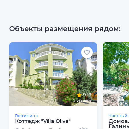
Объекты размещения рядом:
9.19
9
отзывов
Гостиница
Частный 
Коттедж "Villa Oliva"
Домов
Галин