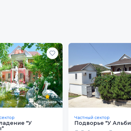
9.1
15
отзывов
сектор
Частный сектор
ладение "У
Подворье "У Альб
ы"