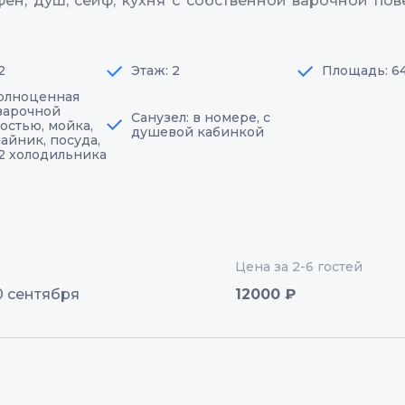
фен, душ, сейф, кухня с собственной варочной пов
2
Этаж: 2
Площадь: 6
полноценная
 варочной
Санузел: в номере, с
остью, мойка,
душевой кабинкой
чайник, посуда,
 2 холодильника
Цена за 2-6 гостей
30 сентября
12000 ₽