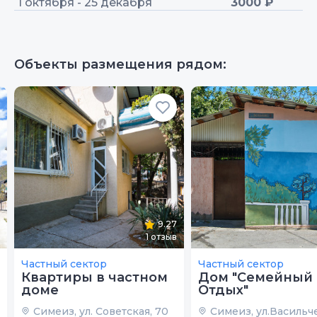
1 октября - 25 декабря
3000 ₽
Объекты размещения рядом:
9.27
1
отзыв
Частный сектор
Частный сектор
Квартиры в частном
Дом "Семейный
доме
Отдых"
Симеиз, ул. Советская, 70
Симеиз, ул.Васильч