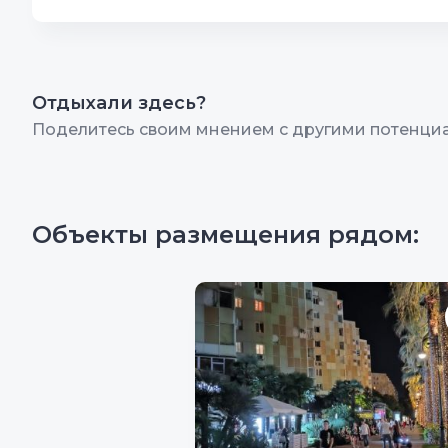
Автостоянка
10
Располо
Интернет Wi-Fi
10
Чистота
Территория, двор
10
Качество
Отдыхали здесь?
Поделитесь своим мнением с другими потенци
Цена/Качество
10
Гостепр
Объекты размещения рядом: