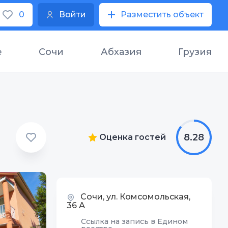
0
Войти
Разместить объект
е
Сочи
Абхазия
Грузия
8.28
Оценка гостей
Сочи, ул. Комсомольская,
36 А
Ссылка на запись в Едином