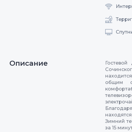
Интерн
Терри
Спутн
Описание
Гостевой
Сочинско
находится
общим с
комфорта
телевиз
электроча
Благодар
находятся
Зимний те
за 15 мину