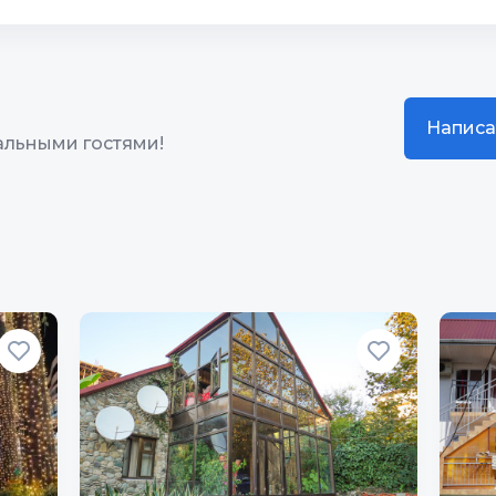
жение
10
Звукоизоляция
10
Санузлы
 сна
10
Написа
альными гостями!
иимство
10