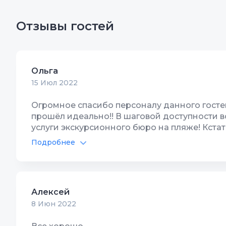
Отзывы гостей
Ольга
15 Июл 2022
Огромное спасибо персоналу данного гостев
прошёл идеально!! В шаговой доступности вс
услуги экскурсионного бюро на пляже! Кстат
"Жемчужина" (хороший) Персонал гостевого
Подробнее
комнате корпуса Б есть все необходимое для
Интернет Wi-Fi
9
Террито
чайник, посуда, санузел с душем, тишина ид
Ещё раз Спасибо за проведённый у вас отпуск
Алексей
8 Июн 2022