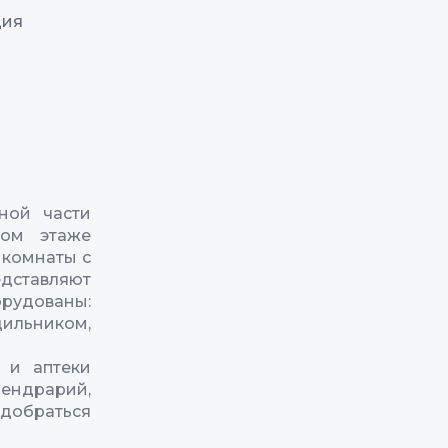
ция
ной части
вом этаже
 комнаты с
ставляют
рудованы:
льником,
 и аптеки
Дендрарий,
 добраться