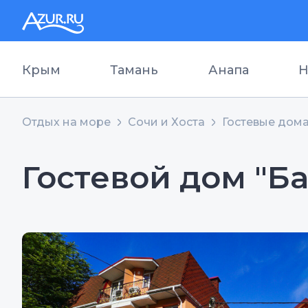
Крым
Тамань
Анапа
Н
Отдых на море
Сочи и Хоста
Гостевые дом
Гостевой дом "Б