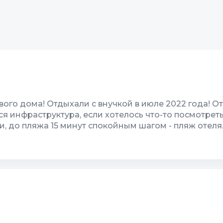
ого дома! Отдыхали с внучкой в июле 2022 года! От
я инфраструктура, если хотелось что-то посмотреть
и, до пляжа 15 минут спокойным шагом - пляж отеля
 дома "Бамбуковый рай" очень доброжелательный,
 отдыха с ребёнком - тв, кондиционер, холодильник
рия, двор
10
Спутник/кабель ТВ
еальная, все очень комфортно, территория очень кр
!!! 5++++