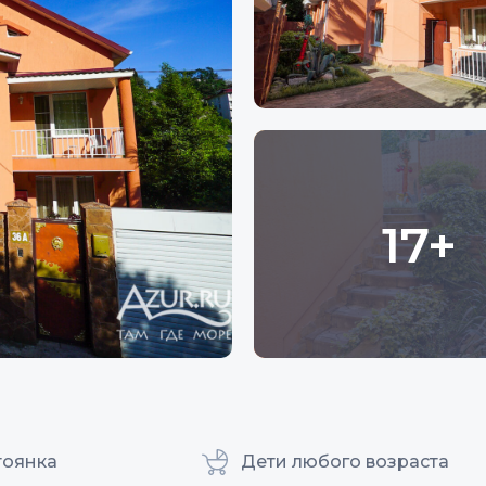
17+
тоянка
Дети любого возраста