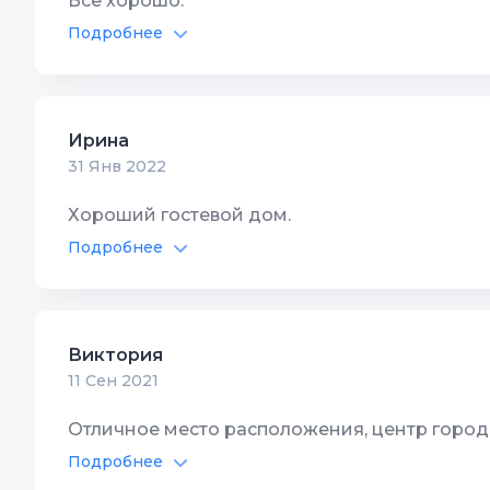
Все хорошо.
Подробнее
Автостоянка
9
Интернет Wi-Fi
8
Ирина
31 Янв 2022
Хороший гостевой дом.
Подробнее
Автостоянка
8
Цена/Ка
Интернет Wi-Fi
9
Располо
Виктория
Территория, двор
8
Чистота
11 Сен 2021
Спутник/кабель ТВ
8
Качество
Отличное место расположения, центр города
Подробнее
Автостоянка
8
Цена/Ка