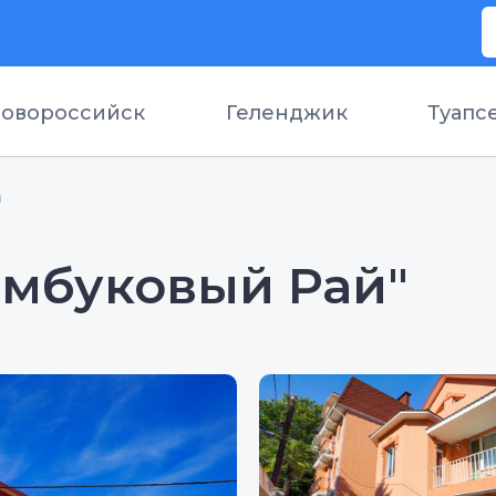
овороссийск
Геленджик
Туапс
а
амбуковый Рай"