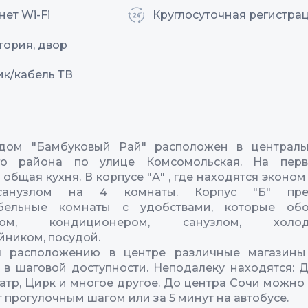
ет Wi-Fi
Круглосуточная регистра
тория, двор
ик/кабель ТВ
 дом "Бамбуковый Рай" расположен в централь
го района по улице Комсомольская. На пер
 общая кухня. В корпусе "А" , где находятся эконом
анузлом на 4 комнаты. Корпус "Б" пред
бельные комнаты с удобствами, которые обо
ором, кондиционером, санузлом, холоди
йником, посудой.
я расположению в центре различные магазины
 в шаговой доступности. Неподалеку находятся: 
атр, Цирк и многое другое. До центра Сочи можно
т прогулочным шагом или за 5 минут на автобусе.