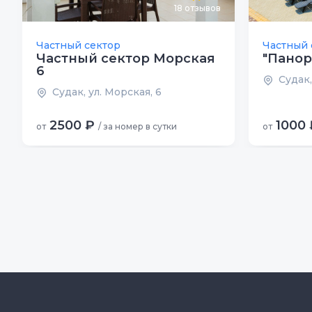
18
отзывов
Частный сектор
Частный 
Частный сектор Морская
"Панор
6
Судак,
Судак, ул. Морская, 6
2500 ₽
1000 
от
/ за номер в сутки
от