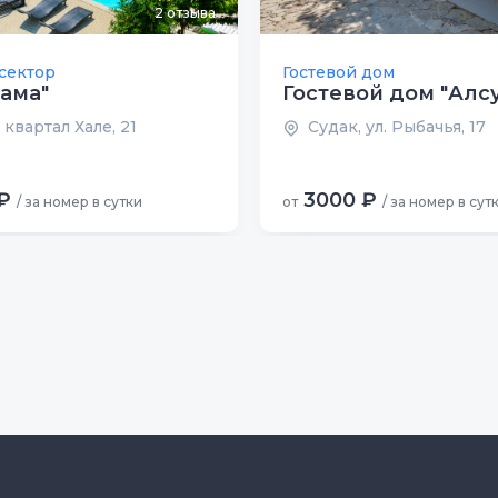
2
отзыва
сектор
Гостевой дом
ама"
Гостевой дом "Алс
 квартал Хале, 21
Судак, ул. Рыбачья, 17
₽
3000 ₽
/ за номер в сутки
от
/ за номер в сут