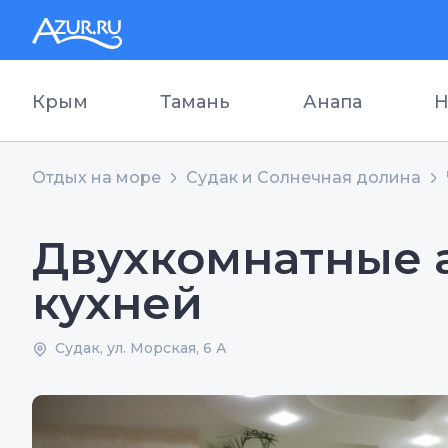
Крым
Тамань
Анапа
Н
Отдых на море
Судак и Солнечная долина
Двухкомнатные 
кухней
Судак, ул. Морская, 6 А