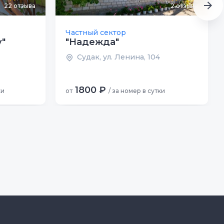
22
отзыва
2
отзыва
Частный сектор
у"
"Надежда"
Судак, ул. Ленина, 104
1800 ₽
ки
от
/ за номер в сутки