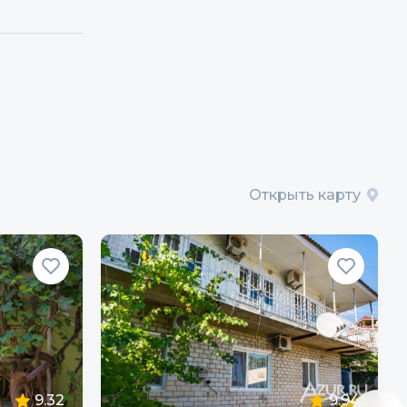
Открыть карту
9.32
9.94