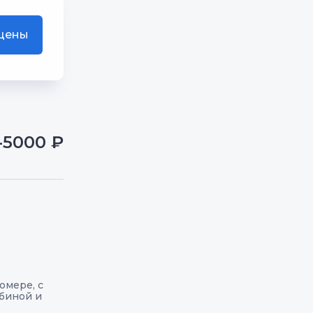
 цены
-5000 ₽
номере, с
биной и