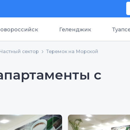
овороссийск
Геленджик
Туапс
Частный сектор
Теремок на Морской
апартаменты с