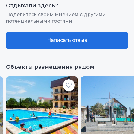
Отдыхали здесь?
Территория, двор
9
Поделитесь своим мнением с другими
потенциальными гостями!
Цена/Качество
10
Расположение
9
Написать отзыв
Чистота
10
Качество сна
10
Объекты размещения рядом:
Гостеприимство
10
Звукоизоляция
10