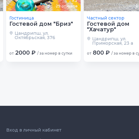
9.2
29
отзывов
8
Гостиница
Частный сектор
Гостевой дом "Бриз"
Гостевой дом
"Хачатур"
Цандрипш, ул.
Октябрьская, 376
Цандрипш, ул.
Приморская, 23 а
2000 ₽
800 ₽
от
/ за номер в сутки
от
/ за номер в с
Вход в личный кабинет