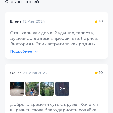
Отзывы гостей
10
Елена
12 Авг 2024
Отдыхали как дома. Радушие, теплота,
душевность здесь в преоритете. Лариса,
Виктория и Эдик встретили как родных.
Спасибо за отклик на любую просьбу.
Подробнее
Угощали нас инжиром прямо с дерева и
Автостоянка
10
овощами с огорода. Дом не на первой
линии от моря, но это и прекрасно. После
Интернет Wi-Fi
10
пляжа всего 10 минут и вы в тишине и
10
Ольга
27 Июл 2023
спокойствии. Нет посторонних людей и
Территория, двор
10
шума. По вечерам звуки природы. Очень
2+
рекомендую тем, кто любит тихий и
размеренный отдых. Нам очень
понравилось. Спасибо за отдых.
Доброго времени суток, друзья! Хочется
выразить слова благодарности хозяйке