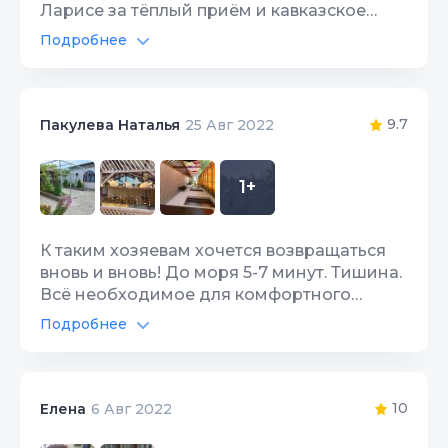
Ларисе за тёплый приём и кавказское
радушие. В уютном подворье на
Подробнее
Интернатской, 42 п.Цандрипш вам
Автостоянка
10
понравится! Лариса, спасибо за условия,
добро, улыбчивость и красоту души!
Интернет Wi-Fi
10
Частный сектор "Виктория" рекомендуем!
9.7
Пакулева Наталья
25 Авг 2022
Территория, двор
10
1+
К таким хозяевам хочется возвращаться
вновь и вновь! До моря 5-7 минут. Тишина.
Всё необходимое для комфортного
проживания есть. Нам со взрослой
Подробнее
дочерью очень понравилось!
Автостоянка
10
Интернет Wi-Fi
9
10
Елена
6 Авг 2022
Территория, двор
10