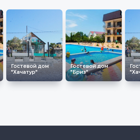
Гостевой дом
Гостевой дом
Гос
"Хачатур"
"Бриз"
"Ха